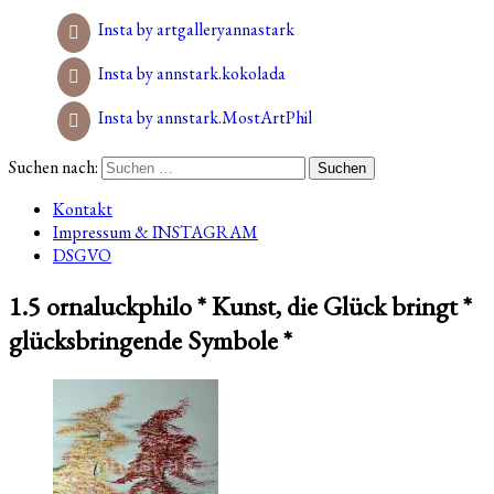
Insta by artgalleryannastark
Insta by annstark.kokolada
Insta by annstark.MostArtPhil
Suchen nach:
Kontakt
Impressum & INSTAGRAM
DSGVO
1.5 ornaluckphilo * Kunst, die Glück bringt *
glücksbringende Symbole *