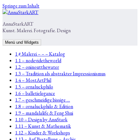
Springe zum Inhalt
AnnaStarkART
Kunst. Malerei. Fotografie. Design
Menü und Widgets
1 # Malerei – – – Katalog
1.1 – nodevidetheworld
1.2 – oninoutthewater
1.3 – Tradition als abstrakter Impressionismus
1.4 – MostArtPhil
1.5 – ornaluckphilo
1.6 – balletielegance
1.7 – geschmeidige bissige …
1.8 – ornaluckphilo & Edition
1.9 – mandalalife & Feng Shui
1.10 – Design by AnnStark
1.11 – Kunst & Mathematik
1.12 – Kinder & Workshops
1.13 – Auf Bestellung – Archiv