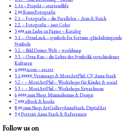
1.14 – Projekt – startendlife
2 ## KunstFotografie
2.1. – Fotografie – die Parallelen – Arm & Reich
2.2. – Fotografie – just Color
3 ### aus Liebe zu Papier – Katalog
3.1. – OrnaLuck – symbols for fortune -glücksbringende
Symbole
3.2. – Bild Deiner Welt – worldmap
3.3. – Orna Rus – die Lehre der Symbolik verschiedener
Kulturen
4 #### icons – secret
5.1 #####: Vernissage & MostArtPhil, CV Anna Stark
5.2 – – MostArtPhil – Workshops für Kinder & social
5.3 – – MostArtPhil – Workshops Erwachsene
6 #### zum Shop: Minimalismus & Design
7 ### eBook & books
8 ## zum Shop ArtGalleryAnnaStark, DigitalArt
9 # Portrait Anna Stark & Referenzen
Follow us on