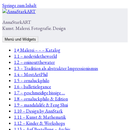
Springe zum Inhalt
AnnaStarkART
Kunst. Malerei. Fotografie. Design
Menü und Widgets
1 # Malerei – – – Katalog
1.1 – nodevidetheworld
1.2 – oninoutthewater
1.3 – Tradition als abstrakter Impressionismus
1.4 – MostArtPhil
1.5 – ornaluckphilo
1.6 – balletielegance
1.7 – geschmeidige bissige …
1.8 – ornaluckphilo & Edition
1.9 – mandalalife & Feng Shui
1.10 – Design by AnnStark
1.11 – Kunst & Mathematik
1.12 – Kinder & Workshops
1.13 – Auf Bestellung – Archiv