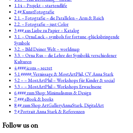
1.14 – Projekt – startendlife
2 ## KunstFotografie
2.1. – Fotografie – die Parallelen – Arm & Reich
2.2. – Fotografie – just Color
3 ### aus Liebe zu Papier – Katalog
3.1. – OrnaLuck – symbols for fortune -glücksbringende
Symbole
3.2. – Bild Deiner Welt – worldmap
3.3. – Orna Rus – die Lehre der Symbolik verschiedener
Kulturen
4 #### icons – secret
5.1 #####: Vernissage & MostArtPhil, CV Anna Stark
5.2 – – MostArtPhil – Workshops für Kinder & social
5.3 – – MostArtPhil – Workshops Erwachsene
6 #### zum Shop: Minimalismus & Design
7 ### eBook & books
8 ## zum Shop ArtGalleryAnnaStark, DigitalArt
9 # Portrait Anna Stark & Referenzen
Follow us on