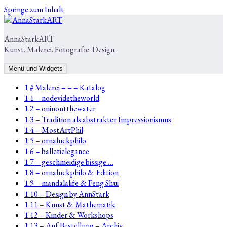
Springe zum Inhalt
AnnaStarkART
Kunst. Malerei. Fotografie. Design
Menü und Widgets
1 # Malerei – – – Katalog
1.1 – nodevidetheworld
1.2 – oninoutthewater
1.3 – Tradition als abstrakter Impressionismus
1.4 – MostArtPhil
1.5 – ornaluckphilo
1.6 – balletielegance
1.7 – geschmeidige bissige …
1.8 – ornaluckphilo & Edition
1.9 – mandalalife & Feng Shui
1.10 – Design by AnnStark
1.11 – Kunst & Mathematik
1.12 – Kinder & Workshops
1.13 – Auf Bestellung – Archiv