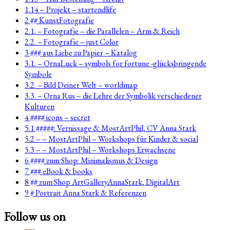
1.14 – Projekt – startendlife
2 ## KunstFotografie
2.1. – Fotografie – die Parallelen – Arm & Reich
2.2. – Fotografie – just Color
3 ### aus Liebe zu Papier – Katalog
3.1. – OrnaLuck – symbols for fortune -glücksbringende
Symbole
3.2. – Bild Deiner Welt – worldmap
3.3. – Orna Rus – die Lehre der Symbolik verschiedener
Kulturen
4 #### icons – secret
5.1 #####: Vernissage & MostArtPhil, CV Anna Stark
5.2 – – MostArtPhil – Workshops für Kinder & social
5.3 – – MostArtPhil – Workshops Erwachsene
6 #### zum Shop: Minimalismus & Design
7 ### eBook & books
8 ## zum Shop ArtGalleryAnnaStark, DigitalArt
9 # Portrait Anna Stark & Referenzen
Follow us on