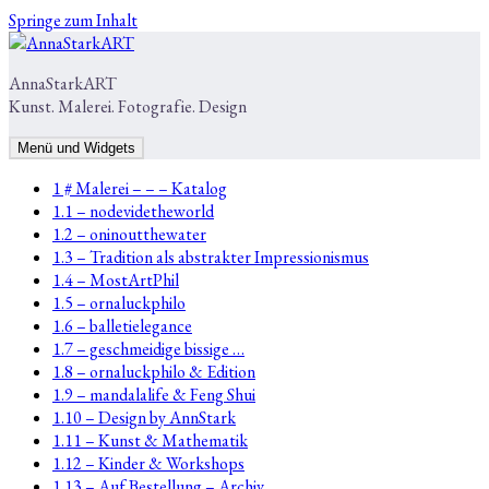
Springe zum Inhalt
AnnaStarkART
Kunst. Malerei. Fotografie. Design
Menü und Widgets
1 # Malerei – – – Katalog
1.1 – nodevidetheworld
1.2 – oninoutthewater
1.3 – Tradition als abstrakter Impressionismus
1.4 – MostArtPhil
1.5 – ornaluckphilo
1.6 – balletielegance
1.7 – geschmeidige bissige …
1.8 – ornaluckphilo & Edition
1.9 – mandalalife & Feng Shui
1.10 – Design by AnnStark
1.11 – Kunst & Mathematik
1.12 – Kinder & Workshops
1.13 – Auf Bestellung – Archiv