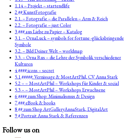
1.14 – Projekt – startendlife
2 ## KunstFotografie
2.1. – Fotografie – die Parallelen – Arm & Reich
2.2. – Fotografie – just Color
3 ### aus Liebe zu Papier – Katalog
3.1. – OrnaLuck – symbols for fortune -glücksbringende
Symbole
3.2. – Bild Deiner Welt – worldmap
3.3. – Orna Rus – die Lehre der Symbolik verschiedener
Kulturen
4 #### icons – secret
5.1 #####: Vernissage & MostArtPhil, CV Anna Stark
5.2 – – MostArtPhil – Workshops für Kinder & social
5.3 – – MostArtPhil – Workshops Erwachsene
6 #### zum Shop: Minimalismus & Design
7 ### eBook & books
8 ## zum Shop ArtGalleryAnnaStark, DigitalArt
9 # Portrait Anna Stark & Referenzen
Follow us on