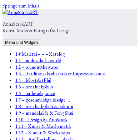
Springe zum Inhalt
AnnaStarkART
Kunst. Malerei. Fotografie. Design
Menü und Widgets
1 # Malerei – – – Katalog
1.1 – nodevidetheworld
1.2 – oninoutthewater
1.3 – Tradition als abstrakter Impressionismus
1.4 – MostArtPhil
1.5 – ornaluckphilo
1.6 – balletielegance
1.7 – geschmeidige bissige …
1.8 – ornaluckphilo & Edition
1.9 – mandalalife & Feng Shui
1.10 – Design by AnnStark
1.11 – Kunst & Mathematik
1.12 – Kinder & Workshops
1.13 – Auf Bestellung – Archiv