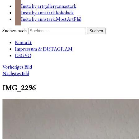
Insta by artgalleryannastark
Insta by annstark.kokolada
Insta by annstark.MostArtPhil
Suchen nach:
Kontakt
Impressum & INSTAGRAM
DSGVO
Vorheriges Bild
Nächstes Bild
IMG_2296