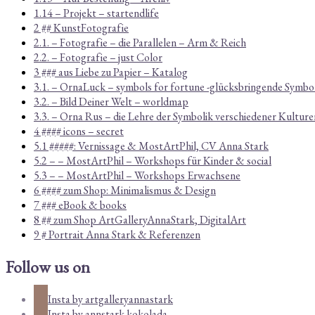
1.14 – Projekt – startendlife
2 ## KunstFotografie
2.1. – Fotografie – die Parallelen – Arm & Reich
2.2. – Fotografie – just Color
3 ### aus Liebe zu Papier – Katalog
3.1. – OrnaLuck – symbols for fortune -glücksbringende Symbo
3.2. – Bild Deiner Welt – worldmap
3.3. – Orna Rus – die Lehre der Symbolik verschiedener Kulture
4 #### icons – secret
5.1 #####: Vernissage & MostArtPhil, CV Anna Stark
5.2 – – MostArtPhil – Workshops für Kinder & social
5.3 – – MostArtPhil – Workshops Erwachsene
6 #### zum Shop: Minimalismus & Design
7 ### eBook & books
8 ## zum Shop ArtGalleryAnnaStark, DigitalArt
9 # Portrait Anna Stark & Referenzen
Follow us on
Insta by artgalleryannastark
Insta by annstark.kokolada