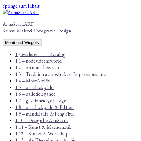
Springe zum Inhalt
AnnaStarkART
Kunst. Malerei. Fotografie. Design
Menü und Widgets
1 # Malerei – – – Katalog
1.1 – nodevidetheworld
1.2 – oninoutthewater
1.3 – Tradition als abstrakter Impressionismus
1.4 – MostArtPhil
1.5 – ornaluckphilo
1.6 – balletielegance
1.7 – geschmeidige bissige …
1.8 – ornaluckphilo & Edition
1.9 – mandalalife & Feng Shui
1.10 – Design by AnnStark
1.11 – Kunst & Mathematik
1.12 – Kinder & Workshops
1.13 – Auf Bestellung – Archiv