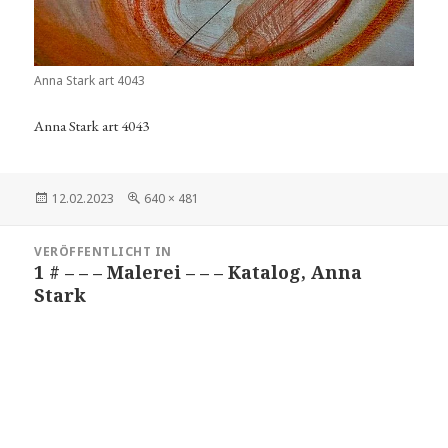
Anna Stark art 4043
Anna Stark art 4043
Veröffentlicht
Volle
12.02.2023
640 × 481
am
Größe
Beitragsnavigation
VERÖFFENTLICHT IN
1 # – – – Malerei – – – Katalog, Anna
Stark