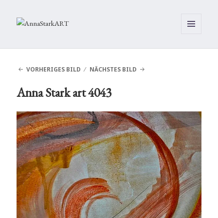
MENÜ
UND
WIDGETS
VORHERIGES BILD
NÄCHSTES BILD
Anna Stark art 4043