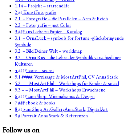
1.14 – Projekt – startendlife
2 ## KunstFotografie
2.1. – Fotografie – die Parallelen – Arm & Reich
2.2. – Fotografie – just Color
3 ### aus Liebe zu Papier – Katalog
3.1. – OrnaLuck – symbols for fortune -glücksbringende
Symbole
3.2. – Bild Deiner Welt – worldmap
3.3. – Orna Rus – die Lehre der Symbolik verschiedener
Kulturen
4 #### icons – secret
5.1 #####: Vernissage & MostArtPhil, CV Anna Stark
5.2 – – MostArtPhil – Workshops für Kinder & social
5.3 – – MostArtPhil – Workshops Erwachsene
6 #### zum Shop: Minimalismus & Design
7 ### eBook & books
8 ## zum Shop ArtGalleryAnnaStark, DigitalArt
9 # Portrait Anna Stark & Referenzen
Follow us on