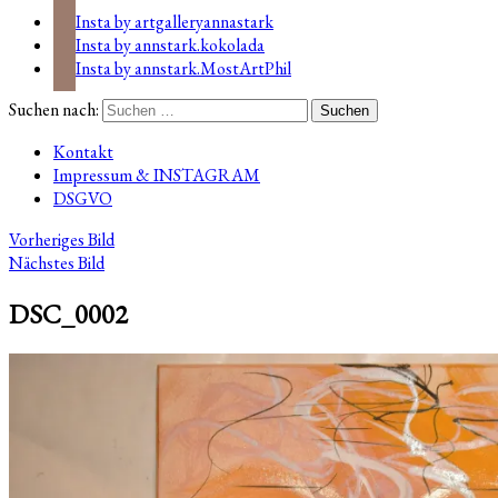
Insta by artgalleryannastark
Insta by annstark.kokolada
Insta by annstark.MostArtPhil
Suchen nach:
Kontakt
Impressum & INSTAGRAM
DSGVO
Vorheriges Bild
Nächstes Bild
DSC_0002