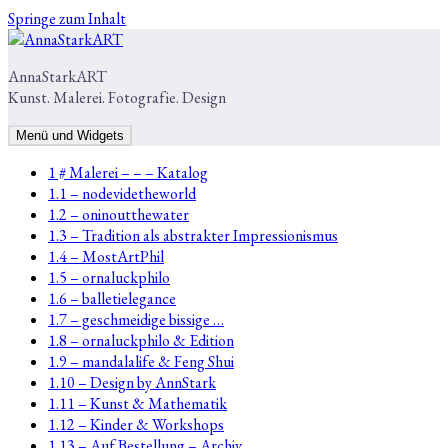
Springe zum Inhalt
AnnaStarkART
Kunst. Malerei. Fotografie. Design
Menü und Widgets
1 # Malerei – – – Katalog
1.1 – nodevidetheworld
1.2 – oninoutthewater
1.3 – Tradition als abstrakter Impressionismus
1.4 – MostArtPhil
1.5 – ornaluckphilo
1.6 – balletielegance
1.7 – geschmeidige bissige …
1.8 – ornaluckphilo & Edition
1.9 – mandalalife & Feng Shui
1.10 – Design by AnnStark
1.11 – Kunst & Mathematik
1.12 – Kinder & Workshops
1.13 – Auf Bestellung – Archiv