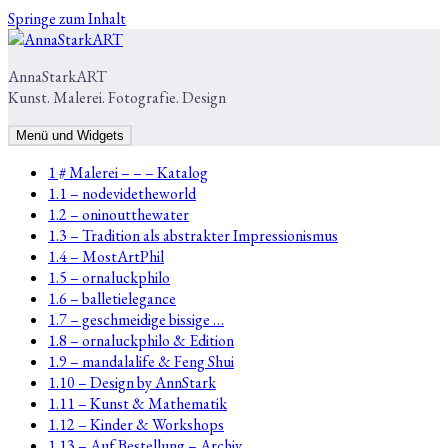
Springe zum Inhalt
AnnaStarkART
Kunst. Malerei. Fotografie. Design
Menü und Widgets
1 # Malerei – – – Katalog
1.1 – nodevidetheworld
1.2 – oninoutthewater
1.3 – Tradition als abstrakter Impressionismus
1.4 – MostArtPhil
1.5 – ornaluckphilo
1.6 – balletielegance
1.7 – geschmeidige bissige …
1.8 – ornaluckphilo & Edition
1.9 – mandalalife & Feng Shui
1.10 – Design by AnnStark
1.11 – Kunst & Mathematik
1.12 – Kinder & Workshops
1.13 – Auf Bestellung – Archiv