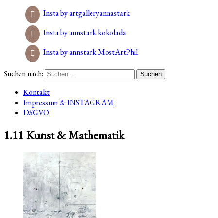
Insta by artgalleryannastark
Insta by annstark.kokolada
Insta by annstark.MostArtPhil
Suchen nach:
Kontakt
Impressum & INSTAGRAM
DSGVO
1.11 Kunst & Mathematik