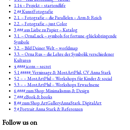
1.14 – Projekt – startendlife
2 ## KunstFotografie
2.1. – Fotografie – die Parallelen – Arm & Reich
2.2. – Fotografie – just Color
3 ### aus Liebe zu Papier – Katalog
3.1. – OrnaLuck – symbols for fortune -glücksbringende
Symbole
3.2. – Bild Deiner Welt – worldmap
3.3. – Orna Rus – die Lehre der Symbolik verschiedener
Kulturen
4 #### icons – secret
5.1 #####: Vernissage & MostArtPhil, CV Anna Stark
5.2 – – MostArtPhil – Workshops für Kinder & social
5.3 – – MostArtPhil – Workshops Erwachsene
6 #### zum Shop: Minimalismus & Design
7 ### eBook & books
8 ## zum Shop ArtGalleryAnnaStark, DigitalArt
9 # Portrait Anna Stark & Referenzen
Follow us on