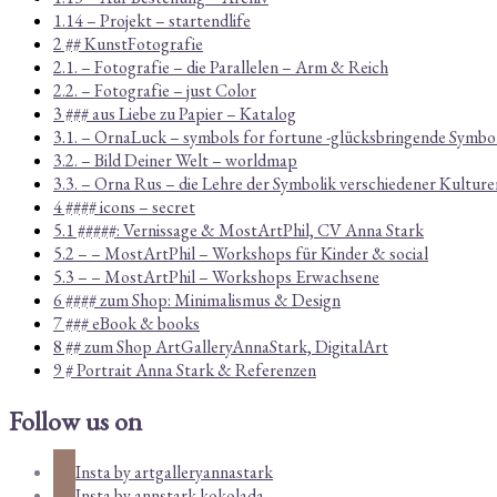
1.14 – Projekt – startendlife
2 ## KunstFotografie
2.1. – Fotografie – die Parallelen – Arm & Reich
2.2. – Fotografie – just Color
3 ### aus Liebe zu Papier – Katalog
3.1. – OrnaLuck – symbols for fortune -glücksbringende Symbo
3.2. – Bild Deiner Welt – worldmap
3.3. – Orna Rus – die Lehre der Symbolik verschiedener Kulture
4 #### icons – secret
5.1 #####: Vernissage & MostArtPhil, CV Anna Stark
5.2 – – MostArtPhil – Workshops für Kinder & social
5.3 – – MostArtPhil – Workshops Erwachsene
6 #### zum Shop: Minimalismus & Design
7 ### eBook & books
8 ## zum Shop ArtGalleryAnnaStark, DigitalArt
9 # Portrait Anna Stark & Referenzen
Follow us on
Insta by artgalleryannastark
Insta by annstark.kokolada