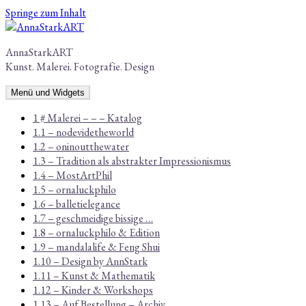
Springe zum Inhalt
AnnaStarkART
Kunst. Malerei. Fotografie. Design
Menü und Widgets
1 # Malerei – – – Katalog
1.1 – nodevidetheworld
1.2 – oninoutthewater
1.3 – Tradition als abstrakter Impressionismus
1.4 – MostArtPhil
1.5 – ornaluckphilo
1.6 – balletielegance
1.7 – geschmeidige bissige …
1.8 – ornaluckphilo & Edition
1.9 – mandalalife & Feng Shui
1.10 – Design by AnnStark
1.11 – Kunst & Mathematik
1.12 – Kinder & Workshops
1.13 – Auf Bestellung – Archiv