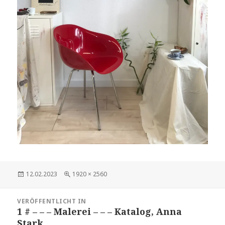
Veröffentlicht
Volle
12.02.2023
1920 × 2560
am
Größe
Beitragsnavigation
VERÖFFENTLICHT IN
1 # – – – Malerei – – – Katalog, Anna
Stark