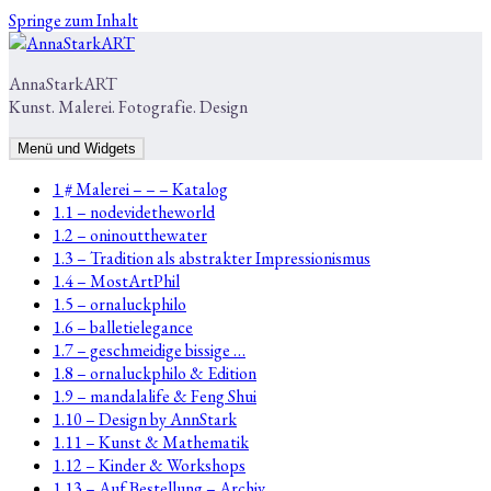
Springe zum Inhalt
AnnaStarkART
Kunst. Malerei. Fotografie. Design
Menü und Widgets
1 # Malerei – – – Katalog
1.1 – nodevidetheworld
1.2 – oninoutthewater
1.3 – Tradition als abstrakter Impressionismus
1.4 – MostArtPhil
1.5 – ornaluckphilo
1.6 – balletielegance
1.7 – geschmeidige bissige …
1.8 – ornaluckphilo & Edition
1.9 – mandalalife & Feng Shui
1.10 – Design by AnnStark
1.11 – Kunst & Mathematik
1.12 – Kinder & Workshops
1.13 – Auf Bestellung – Archiv