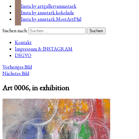
Insta by artgalleryannastark
Insta by annstark.kokolada
Insta by annstark.MostArtPhil
Suchen nach:
Kontakt
Impressum & INSTAGRAM
DSGVO
Vorheriges Bild
Nächstes Bild
Art 0006, in exhibition