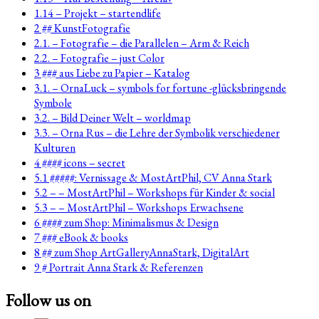
1.14 – Projekt – startendlife
2 ## KunstFotografie
2.1. – Fotografie – die Parallelen – Arm & Reich
2.2. – Fotografie – just Color
3 ### aus Liebe zu Papier – Katalog
3.1. – OrnaLuck – symbols for fortune -glücksbringende
Symbole
3.2. – Bild Deiner Welt – worldmap
3.3. – Orna Rus – die Lehre der Symbolik verschiedener
Kulturen
4 #### icons – secret
5.1 #####: Vernissage & MostArtPhil, CV Anna Stark
5.2 – – MostArtPhil – Workshops für Kinder & social
5.3 – – MostArtPhil – Workshops Erwachsene
6 #### zum Shop: Minimalismus & Design
7 ### eBook & books
8 ## zum Shop ArtGalleryAnnaStark, DigitalArt
9 # Portrait Anna Stark & Referenzen
Follow us on