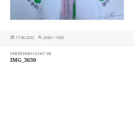
Veröffentlicht
Volle
17.08.2022
2560 × 1920
am
Größe
Beitragsnavigation
VERÖFFENTLICHT IN
IMG_3630