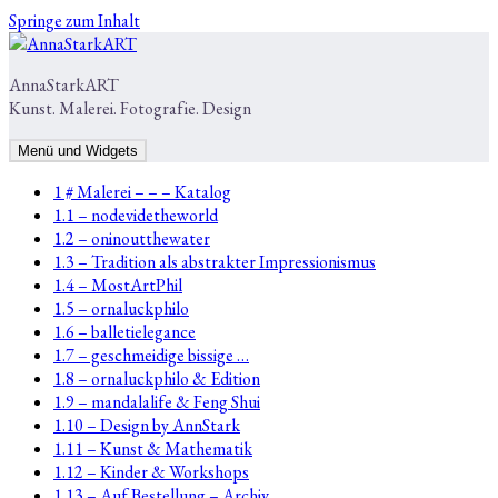
Springe zum Inhalt
AnnaStarkART
Kunst. Malerei. Fotografie. Design
Menü und Widgets
1 # Malerei – – – Katalog
1.1 – nodevidetheworld
1.2 – oninoutthewater
1.3 – Tradition als abstrakter Impressionismus
1.4 – MostArtPhil
1.5 – ornaluckphilo
1.6 – balletielegance
1.7 – geschmeidige bissige …
1.8 – ornaluckphilo & Edition
1.9 – mandalalife & Feng Shui
1.10 – Design by AnnStark
1.11 – Kunst & Mathematik
1.12 – Kinder & Workshops
1.13 – Auf Bestellung – Archiv