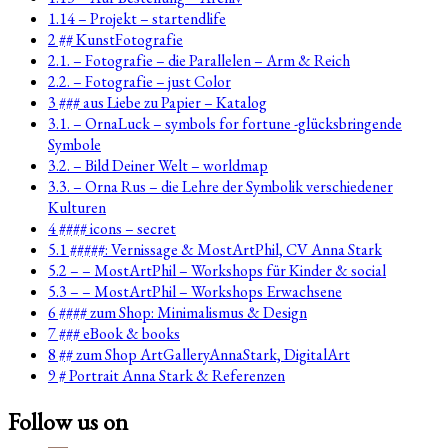
1.14 – Projekt – startendlife
2 ## KunstFotografie
2.1. – Fotografie – die Parallelen – Arm & Reich
2.2. – Fotografie – just Color
3 ### aus Liebe zu Papier – Katalog
3.1. – OrnaLuck – symbols for fortune -glücksbringende
Symbole
3.2. – Bild Deiner Welt – worldmap
3.3. – Orna Rus – die Lehre der Symbolik verschiedener
Kulturen
4 #### icons – secret
5.1 #####: Vernissage & MostArtPhil, CV Anna Stark
5.2 – – MostArtPhil – Workshops für Kinder & social
5.3 – – MostArtPhil – Workshops Erwachsene
6 #### zum Shop: Minimalismus & Design
7 ### eBook & books
8 ## zum Shop ArtGalleryAnnaStark, DigitalArt
9 # Portrait Anna Stark & Referenzen
Follow us on