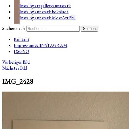
Insta by artgalleryannastark
Insta by annstark.kokolada
Insta by annstark.MostArtPhil
Suchen nach:
Kontakt
Impressum & INSTAGRAM
DSGVO
Vorheriges Bild
Nächstes Bild
IMG_2428