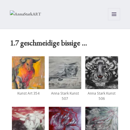
MENÜ
UND
WIDGETS
1.7 geschmeidige bissige …
Kunst Art 354
Anna Stark Kunst
Anna Stark Kunst
507
506