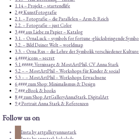
1.14 – Projekt – startendlife
2 ## KunstFotografie
2.1. – Fotografie – die Parallelen – Arm & Reich
2.2. – Fotografie – just Color
3 ### aus Liebe zu Papier – Katalog
3.1. – OrnaLuck – symbols for fortune -glücksbringende Symbo
3.2. – Bild Deiner Welt – worldmap
3.3. – Orna Rus – die Lehre der Symbolik verschiedener Kulture
4 #### icons – secret
5.1 #####: Vernissage & MostArtPhil, CV Anna Stark
5.2 – – MostArtPhil – Workshops für Kinder & social
5.3 – – MostArtPhil – Workshops Erwachsene
6 #### zum Shop: Minimalismus & Design
7 ### eBook & books
8 ## zum Shop ArtGalleryAnnaStark, DigitalArt
9 # Portrait Anna Stark & Referenzen
Follow us on
Insta by artgalleryannastark
Insta by annstark.kokolada