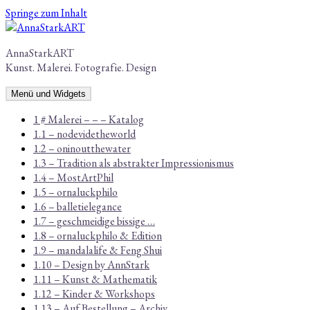
Springe zum Inhalt
AnnaStarkART
Kunst. Malerei. Fotografie. Design
Menü und Widgets
1 # Malerei – – – Katalog
1.1 – nodevidetheworld
1.2 – oninoutthewater
1.3 – Tradition als abstrakter Impressionismus
1.4 – MostArtPhil
1.5 – ornaluckphilo
1.6 – balletielegance
1.7 – geschmeidige bissige …
1.8 – ornaluckphilo & Edition
1.9 – mandalalife & Feng Shui
1.10 – Design by AnnStark
1.11 – Kunst & Mathematik
1.12 – Kinder & Workshops
1.13 – Auf Bestellung – Archiv