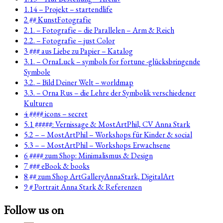
1.14 – Projekt – startendlife
2 ## KunstFotografie
2.1. – Fotografie – die Parallelen – Arm & Reich
2.2. – Fotografie – just Color
3 ### aus Liebe zu Papier – Katalog
3.1. – OrnaLuck – symbols for fortune -glücksbringende
Symbole
3.2. – Bild Deiner Welt – worldmap
3.3. – Orna Rus – die Lehre der Symbolik verschiedener
Kulturen
4 #### icons – secret
5.1 #####: Vernissage & MostArtPhil, CV Anna Stark
5.2 – – MostArtPhil – Workshops für Kinder & social
5.3 – – MostArtPhil – Workshops Erwachsene
6 #### zum Shop: Minimalismus & Design
7 ### eBook & books
8 ## zum Shop ArtGalleryAnnaStark, DigitalArt
9 # Portrait Anna Stark & Referenzen
Follow us on