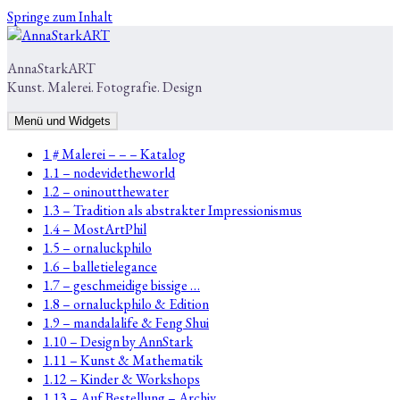
Springe zum Inhalt
AnnaStarkART
Kunst. Malerei. Fotografie. Design
Menü und Widgets
1 # Malerei – – – Katalog
1.1 – nodevidetheworld
1.2 – oninoutthewater
1.3 – Tradition als abstrakter Impressionismus
1.4 – MostArtPhil
1.5 – ornaluckphilo
1.6 – balletielegance
1.7 – geschmeidige bissige …
1.8 – ornaluckphilo & Edition
1.9 – mandalalife & Feng Shui
1.10 – Design by AnnStark
1.11 – Kunst & Mathematik
1.12 – Kinder & Workshops
1.13 – Auf Bestellung – Archiv