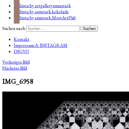
Insta by artgalleryannastark
Insta by annstark.kokolada
Insta by annstark.MostArtPhil
Suchen nach:
Kontakt
Impressum & INSTAGRAM
DSGVO
Vorheriges Bild
Nächstes Bild
IMG_6958