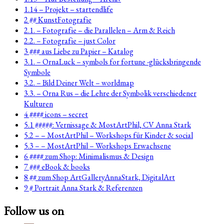
1.14 – Projekt – startendlife
2 ## KunstFotografie
2.1. – Fotografie – die Parallelen – Arm & Reich
2.2. – Fotografie – just Color
3 ### aus Liebe zu Papier – Katalog
3.1. – OrnaLuck – symbols for fortune -glücksbringende
Symbole
3.2. – Bild Deiner Welt – worldmap
3.3. – Orna Rus – die Lehre der Symbolik verschiedener
Kulturen
4 #### icons – secret
5.1 #####: Vernissage & MostArtPhil, CV Anna Stark
5.2 – – MostArtPhil – Workshops für Kinder & social
5.3 – – MostArtPhil – Workshops Erwachsene
6 #### zum Shop: Minimalismus & Design
7 ### eBook & books
8 ## zum Shop ArtGalleryAnnaStark, DigitalArt
9 # Portrait Anna Stark & Referenzen
Follow us on