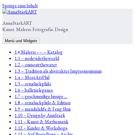
Springe zum Inhalt
AnnaStarkART
Kunst. Malerei. Fotografie. Design
Menü und Widgets
1 # Malerei – – – Katalog
1.1 – nodevidetheworld
1.2 – oninoutthewater
1.3 – Tradition als abstrakter Impressionismus
1.4 – MostArtPhil
1.5 – ornaluckphilo
1.6 – balletielegance
1.7 – geschmeidige bissige …
1.8 – ornaluckphilo & Edition
1.9 – mandalalife & Feng Shui
1.10 – Design by AnnStark
1.11 – Kunst & Mathematik
1.12 – Kinder & Workshops
1.13 – Auf Bestellung – Archiv