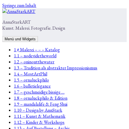
Springe zum Inhalt
AnnaStarkART
Kunst. Malerei. Fotografie. Design
Menü und Widgets
1 # Malerei – – – Katalog
1.1 – nodevidetheworld
1.2 – oninoutthewater
1.3 – Tradition als abstrakter Impressionismus
1.4 – MostArtPhil
1.5 – ornaluckphilo
1.6 – balletielegance
1.7 – geschmeidige bissige …
1.8 – ornaluckphilo & Edition
1.9 – mandalalife & Feng Shui
1.10 – Design by AnnStark
1.11 – Kunst & Mathematik
1.12 – Kinder & Workshops
1.13 – Auf Bestellung – Archiv