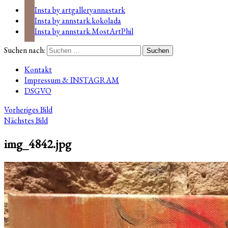
Insta by artgalleryannastark
Insta by annstark.kokolada
Insta by annstark.MostArtPhil
Suchen nach:
Kontakt
Impressum & INSTAGRAM
DSGVO
Vorheriges Bild
Nächstes Bild
img_4842.jpg