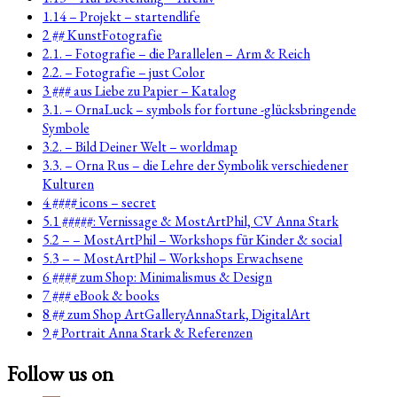
1.14 – Projekt – startendlife
2 ## KunstFotografie
2.1. – Fotografie – die Parallelen – Arm & Reich
2.2. – Fotografie – just Color
3 ### aus Liebe zu Papier – Katalog
3.1. – OrnaLuck – symbols for fortune -glücksbringende
Symbole
3.2. – Bild Deiner Welt – worldmap
3.3. – Orna Rus – die Lehre der Symbolik verschiedener
Kulturen
4 #### icons – secret
5.1 #####: Vernissage & MostArtPhil, CV Anna Stark
5.2 – – MostArtPhil – Workshops für Kinder & social
5.3 – – MostArtPhil – Workshops Erwachsene
6 #### zum Shop: Minimalismus & Design
7 ### eBook & books
8 ## zum Shop ArtGalleryAnnaStark, DigitalArt
9 # Portrait Anna Stark & Referenzen
Follow us on