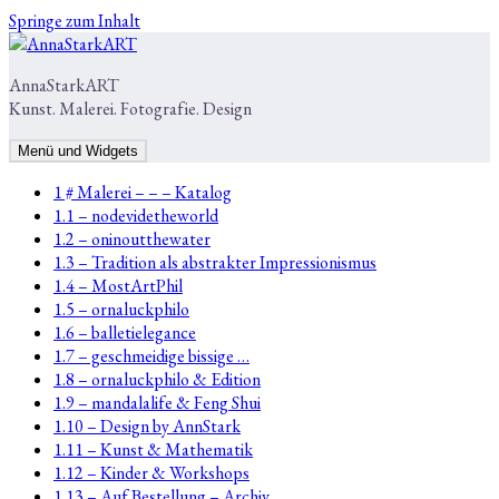
Springe zum Inhalt
AnnaStarkART
Kunst. Malerei. Fotografie. Design
Menü und Widgets
1 # Malerei – – – Katalog
1.1 – nodevidetheworld
1.2 – oninoutthewater
1.3 – Tradition als abstrakter Impressionismus
1.4 – MostArtPhil
1.5 – ornaluckphilo
1.6 – balletielegance
1.7 – geschmeidige bissige …
1.8 – ornaluckphilo & Edition
1.9 – mandalalife & Feng Shui
1.10 – Design by AnnStark
1.11 – Kunst & Mathematik
1.12 – Kinder & Workshops
1.13 – Auf Bestellung – Archiv