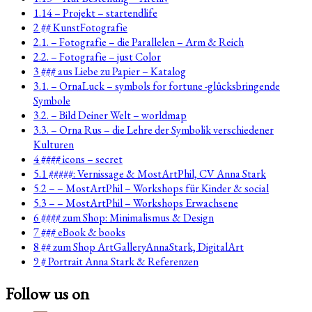
1.14 – Projekt – startendlife
2 ## KunstFotografie
2.1. – Fotografie – die Parallelen – Arm & Reich
2.2. – Fotografie – just Color
3 ### aus Liebe zu Papier – Katalog
3.1. – OrnaLuck – symbols for fortune -glücksbringende
Symbole
3.2. – Bild Deiner Welt – worldmap
3.3. – Orna Rus – die Lehre der Symbolik verschiedener
Kulturen
4 #### icons – secret
5.1 #####: Vernissage & MostArtPhil, CV Anna Stark
5.2 – – MostArtPhil – Workshops für Kinder & social
5.3 – – MostArtPhil – Workshops Erwachsene
6 #### zum Shop: Minimalismus & Design
7 ### eBook & books
8 ## zum Shop ArtGalleryAnnaStark, DigitalArt
9 # Portrait Anna Stark & Referenzen
Follow us on