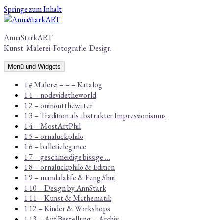
Springe zum Inhalt
AnnaStarkART
Kunst. Malerei. Fotografie. Design
Menü und Widgets
1 # Malerei – – – Katalog
1.1 – nodevidetheworld
1.2 – oninoutthewater
1.3 – Tradition als abstrakter Impressionismus
1.4 – MostArtPhil
1.5 – ornaluckphilo
1.6 – balletielegance
1.7 – geschmeidige bissige …
1.8 – ornaluckphilo & Edition
1.9 – mandalalife & Feng Shui
1.10 – Design by AnnStark
1.11 – Kunst & Mathematik
1.12 – Kinder & Workshops
1.13 – Auf Bestellung – Archiv