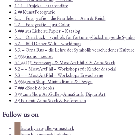
1.14 – Projekt – startendlife
2 ## KunstFotografie
2.1. – Fotografie – die Parallelen – Arm & Reich
2.2. – Fotografie – just Color
3 ### aus Liebe zu Papier – Katalog
3.1. – OrnaLuck – symbols for fortune -glücksbringende Symbo
3.2. – Bild Deiner Welt – worldmap
3.3. – Orna Rus – die Lehre der Symbolik verschiedener Kulture
4 #### icons – secret
5.1 #####: Vernissage & MostArtPhil, CV Anna Stark
5.2 – – MostArtPhil – Workshops für Kinder & social
5.3 – – MostArtPhil – Workshops Erwachsene
6 #### zum Shop: Minimalismus & Design
7 ### eBook & books
8 ## zum Shop ArtGalleryAnnaStark, DigitalArt
9 # Portrait Anna Stark & Referenzen
Follow us on
Insta by artgalleryannastark
Insta by annstark.kokolada