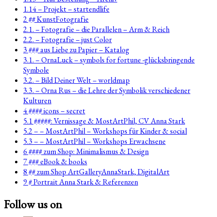
1.14 – Projekt – startendlife
2 ## KunstFotografie
2.1. – Fotografie – die Parallelen – Arm & Reich
2.2. – Fotografie – just Color
3 ### aus Liebe zu Papier – Katalog
3.1. – OrnaLuck – symbols for fortune -glücksbringende
Symbole
3.2. – Bild Deiner Welt – worldmap
3.3. – Orna Rus – die Lehre der Symbolik verschiedener
Kulturen
4 #### icons – secret
5.1 #####: Vernissage & MostArtPhil, CV Anna Stark
5.2 – – MostArtPhil – Workshops für Kinder & social
5.3 – – MostArtPhil – Workshops Erwachsene
6 #### zum Shop: Minimalismus & Design
7 ### eBook & books
8 ## zum Shop ArtGalleryAnnaStark, DigitalArt
9 # Portrait Anna Stark & Referenzen
Follow us on