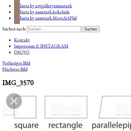
Insta by artgalleryannastark
Insta by annstark.kokolada
Insta by annstark.MostArtPhil
Suchen nach:
Kontakt
Impressum & INSTAGRAM
DSGVO
Vorheriges Bild
Nächstes Bild
IMG_3570