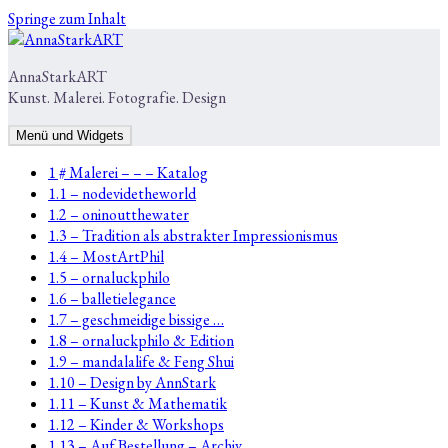
Springe zum Inhalt
AnnaStarkART
Kunst. Malerei. Fotografie. Design
Menü und Widgets
1 # Malerei – – – Katalog
1.1 – nodevidetheworld
1.2 – oninoutthewater
1.3 – Tradition als abstrakter Impressionismus
1.4 – MostArtPhil
1.5 – ornaluckphilo
1.6 – balletielegance
1.7 – geschmeidige bissige …
1.8 – ornaluckphilo & Edition
1.9 – mandalalife & Feng Shui
1.10 – Design by AnnStark
1.11 – Kunst & Mathematik
1.12 – Kinder & Workshops
1.13 – Auf Bestellung – Archiv