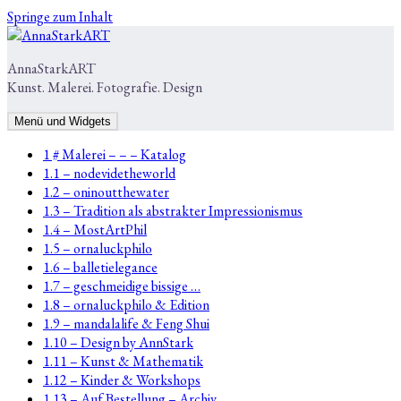
Springe zum Inhalt
AnnaStarkART
Kunst. Malerei. Fotografie. Design
Menü und Widgets
1 # Malerei – – – Katalog
1.1 – nodevidetheworld
1.2 – oninoutthewater
1.3 – Tradition als abstrakter Impressionismus
1.4 – MostArtPhil
1.5 – ornaluckphilo
1.6 – balletielegance
1.7 – geschmeidige bissige …
1.8 – ornaluckphilo & Edition
1.9 – mandalalife & Feng Shui
1.10 – Design by AnnStark
1.11 – Kunst & Mathematik
1.12 – Kinder & Workshops
1.13 – Auf Bestellung – Archiv