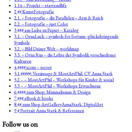
1.14 – Projekt – startendlife
2 ## KunstFotografie
2.1. – Fotografie – die Parallelen – Arm & Reich
2.2. – Fotografie – just Color
3 ### aus Liebe zu Papier – Katalog
3.1. – OrnaLuck – symbols for fortune -glücksbringende
Symbole
3.2. – Bild Deiner Welt – worldmap
3.3. – Orna Rus – die Lehre der Symbolik verschiedener
Kulturen
4 #### icons – secret
5.1 #####: Vernissage & MostArtPhil, CV Anna Stark
5.2 – – MostArtPhil – Workshops für Kinder & social
5.3 – – MostArtPhil – Workshops Erwachsene
6 #### zum Shop: Minimalismus & Design
7 ### eBook & books
8 ## zum Shop ArtGalleryAnnaStark, DigitalArt
9 # Portrait Anna Stark & Referenzen
Follow us on