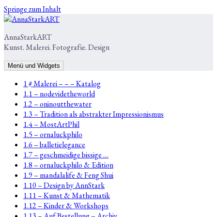
Springe zum Inhalt
AnnaStarkART
Kunst. Malerei. Fotografie. Design
Menü und Widgets
1 # Malerei – – – Katalog
1.1 – nodevidetheworld
1.2 – oninoutthewater
1.3 – Tradition als abstrakter Impressionismus
1.4 – MostArtPhil
1.5 – ornaluckphilo
1.6 – balletielegance
1.7 – geschmeidige bissige …
1.8 – ornaluckphilo & Edition
1.9 – mandalalife & Feng Shui
1.10 – Design by AnnStark
1.11 – Kunst & Mathematik
1.12 – Kinder & Workshops
1.13 – Auf Bestellung – Archiv