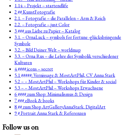
1.14 – Projekt – startendlife
2 ## KunstFotografie
2.1. – Fotografie – die Parallelen – Arm & Reich
2.2. – Fotografie – just Color
3 ### aus Liebe zu Papier – Katalog
3.1. – OrnaLuck – symbols for fortune -glücksbringende
Symbole
3.2. – Bild Deiner Welt – worldmap
3.3. – Orna Rus – die Lehre der Symbolik verschiedener
Kulturen
4 #### icons – secret
5.1 #####: Vernissage & MostArtPhil, CV Anna Stark
5.2 – – MostArtPhil – Workshops für Kinder & social
5.3 – – MostArtPhil – Workshops Erwachsene
6 #### zum Shop: Minimalismus & Design
7 ### eBook & books
8 ## zum Shop ArtGalleryAnnaStark, DigitalArt
9 # Portrait Anna Stark & Referenzen
Follow us on