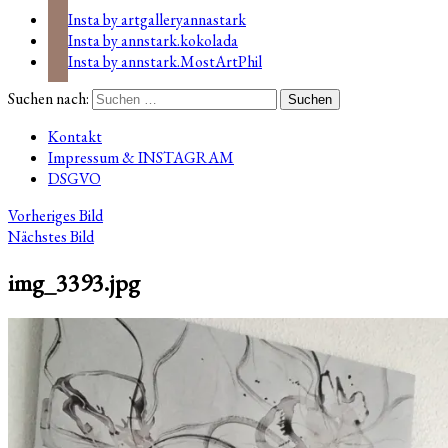
Insta by artgalleryannastark
Insta by annstark.kokolada
Insta by annstark.MostArtPhil
Suchen nach:
Kontakt
Impressum & INSTAGRAM
DSGVO
Vorheriges Bild
Nächstes Bild
img_3393.jpg