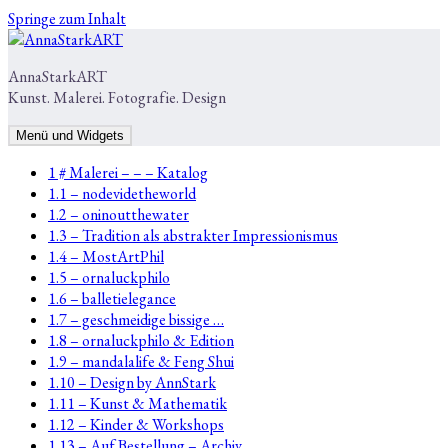
Springe zum Inhalt
AnnaStarkART
Kunst. Malerei. Fotografie. Design
Menü und Widgets
1 # Malerei – – – Katalog
1.1 – nodevidetheworld
1.2 – oninoutthewater
1.3 – Tradition als abstrakter Impressionismus
1.4 – MostArtPhil
1.5 – ornaluckphilo
1.6 – balletielegance
1.7 – geschmeidige bissige …
1.8 – ornaluckphilo & Edition
1.9 – mandalalife & Feng Shui
1.10 – Design by AnnStark
1.11 – Kunst & Mathematik
1.12 – Kinder & Workshops
1.13 – Auf Bestellung – Archiv