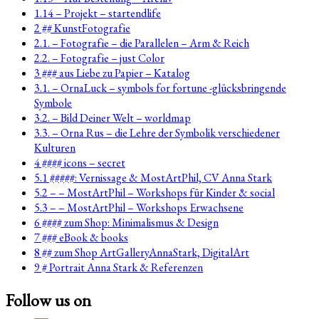
1.14 – Projekt – startendlife
2 ## KunstFotografie
2.1. – Fotografie – die Parallelen – Arm & Reich
2.2. – Fotografie – just Color
3 ### aus Liebe zu Papier – Katalog
3.1. – OrnaLuck – symbols for fortune -glücksbringende
Symbole
3.2. – Bild Deiner Welt – worldmap
3.3. – Orna Rus – die Lehre der Symbolik verschiedener
Kulturen
4 #### icons – secret
5.1 #####: Vernissage & MostArtPhil, CV Anna Stark
5.2 – – MostArtPhil – Workshops für Kinder & social
5.3 – – MostArtPhil – Workshops Erwachsene
6 #### zum Shop: Minimalismus & Design
7 ### eBook & books
8 ## zum Shop ArtGalleryAnnaStark, DigitalArt
9 # Portrait Anna Stark & Referenzen
Follow us on