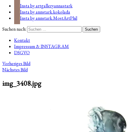
Insta by artgalleryannastark
Insta by annstark.kokolada
Insta by annstark.MostArtPhil
Suchen nach:
Kontakt
Impressum & INSTAGRAM
DSGVO
Vorheriges Bild
Nächstes Bild
img_3408.jpg