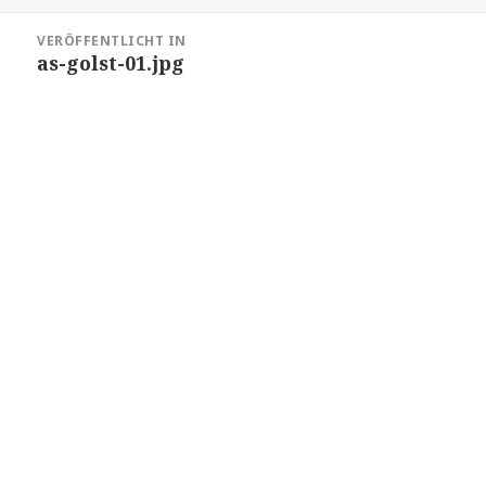
am
Größe
Beitragsnavigation
VERÖFFENTLICHT IN
as-golst-01.jpg