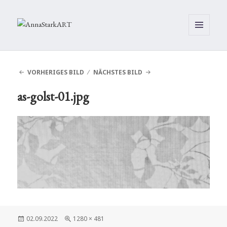
MENÜ
UND
WIDGETS
VORHERIGES BILD
NÄCHSTES BILD
as-golst-01.jpg
Veröffentlicht
Volle
02.09.2022
1280 × 481