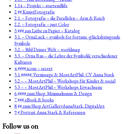
1.14 – Projekt – startendlife
2 ## KunstFotografie
2.1. – Fotografie – die Parallelen – Arm & Reich
2.2. – Fotografie – just Color
3 ### aus Liebe zu Papier – Katalog
3.1. – OrnaLuck – symbols for fortune -glücksbringende
Symbole
3.2. – Bild Deiner Welt – worldmap
3.3. – Orna Rus – die Lehre der Symbolik verschiedener
Kulturen
4 #### icons – secret
5.1 #####: Vernissage & MostArtPhil, CV Anna Stark
5.2 – – MostArtPhil – Workshops für Kinder & social
5.3 – – MostArtPhil – Workshops Erwachsene
6 #### zum Shop: Minimalismus & Design
7 ### eBook & books
8 ## zum Shop ArtGalleryAnnaStark, DigitalArt
9 # Portrait Anna Stark & Referenzen
Follow us on