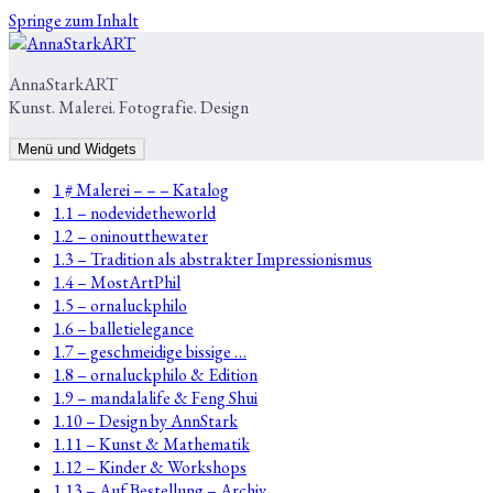
Springe zum Inhalt
AnnaStarkART
Kunst. Malerei. Fotografie. Design
Menü und Widgets
1 # Malerei – – – Katalog
1.1 – nodevidetheworld
1.2 – oninoutthewater
1.3 – Tradition als abstrakter Impressionismus
1.4 – MostArtPhil
1.5 – ornaluckphilo
1.6 – balletielegance
1.7 – geschmeidige bissige …
1.8 – ornaluckphilo & Edition
1.9 – mandalalife & Feng Shui
1.10 – Design by AnnStark
1.11 – Kunst & Mathematik
1.12 – Kinder & Workshops
1.13 – Auf Bestellung – Archiv