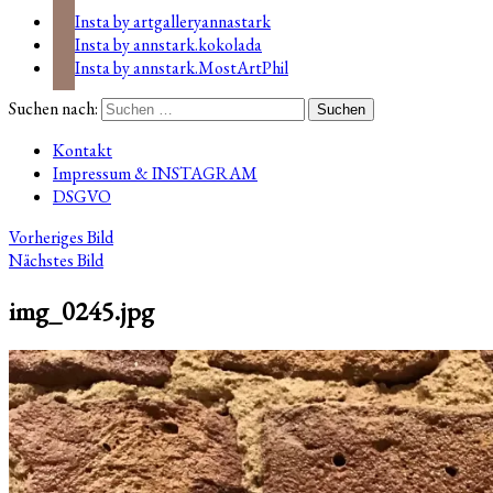
Insta by artgalleryannastark
Insta by annstark.kokolada
Insta by annstark.MostArtPhil
Suchen nach:
Kontakt
Impressum & INSTAGRAM
DSGVO
Vorheriges Bild
Nächstes Bild
img_0245.jpg