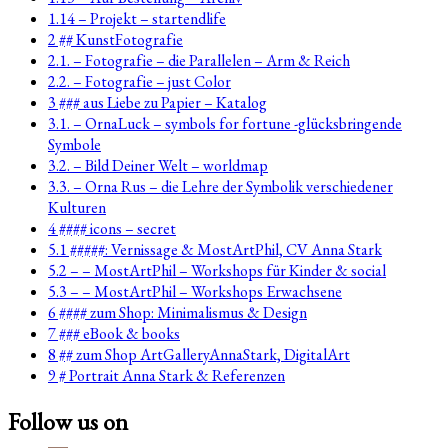
1.14 – Projekt – startendlife
2 ## KunstFotografie
2.1. – Fotografie – die Parallelen – Arm & Reich
2.2. – Fotografie – just Color
3 ### aus Liebe zu Papier – Katalog
3.1. – OrnaLuck – symbols for fortune -glücksbringende
Symbole
3.2. – Bild Deiner Welt – worldmap
3.3. – Orna Rus – die Lehre der Symbolik verschiedener
Kulturen
4 #### icons – secret
5.1 #####: Vernissage & MostArtPhil, CV Anna Stark
5.2 – – MostArtPhil – Workshops für Kinder & social
5.3 – – MostArtPhil – Workshops Erwachsene
6 #### zum Shop: Minimalismus & Design
7 ### eBook & books
8 ## zum Shop ArtGalleryAnnaStark, DigitalArt
9 # Portrait Anna Stark & Referenzen
Follow us on