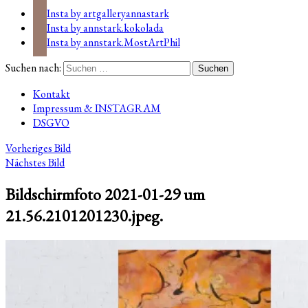
Insta by artgalleryannastark
Insta by annstark.kokolada
Insta by annstark.MostArtPhil
Suchen nach:
Kontakt
Impressum & INSTAGRAM
DSGVO
Vorheriges Bild
Nächstes Bild
Bildschirmfoto 2021-01-29 um
21.56.2101201230.jpeg.