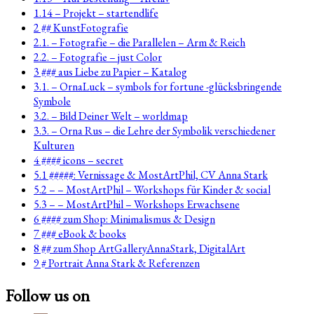
1.14 – Projekt – startendlife
2 ## KunstFotografie
2.1. – Fotografie – die Parallelen – Arm & Reich
2.2. – Fotografie – just Color
3 ### aus Liebe zu Papier – Katalog
3.1. – OrnaLuck – symbols for fortune -glücksbringende
Symbole
3.2. – Bild Deiner Welt – worldmap
3.3. – Orna Rus – die Lehre der Symbolik verschiedener
Kulturen
4 #### icons – secret
5.1 #####: Vernissage & MostArtPhil, CV Anna Stark
5.2 – – MostArtPhil – Workshops für Kinder & social
5.3 – – MostArtPhil – Workshops Erwachsene
6 #### zum Shop: Minimalismus & Design
7 ### eBook & books
8 ## zum Shop ArtGalleryAnnaStark, DigitalArt
9 # Portrait Anna Stark & Referenzen
Follow us on