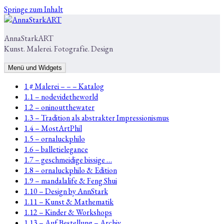
Springe zum Inhalt
AnnaStarkART
Kunst. Malerei. Fotografie. Design
Menü und Widgets
1 # Malerei – – – Katalog
1.1 – nodevidetheworld
1.2 – oninoutthewater
1.3 – Tradition als abstrakter Impressionismus
1.4 – MostArtPhil
1.5 – ornaluckphilo
1.6 – balletielegance
1.7 – geschmeidige bissige …
1.8 – ornaluckphilo & Edition
1.9 – mandalalife & Feng Shui
1.10 – Design by AnnStark
1.11 – Kunst & Mathematik
1.12 – Kinder & Workshops
1.13 – Auf Bestellung – Archiv