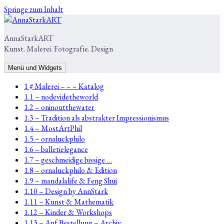
Springe zum Inhalt
AnnaStarkART
Kunst. Malerei. Fotografie. Design
Menü und Widgets
1 # Malerei – – – Katalog
1.1 – nodevidetheworld
1.2 – oninoutthewater
1.3 – Tradition als abstrakter Impressionismus
1.4 – MostArtPhil
1.5 – ornaluckphilo
1.6 – balletielegance
1.7 – geschmeidige bissige …
1.8 – ornaluckphilo & Edition
1.9 – mandalalife & Feng Shui
1.10 – Design by AnnStark
1.11 – Kunst & Mathematik
1.12 – Kinder & Workshops
1.13 – Auf Bestellung – Archiv