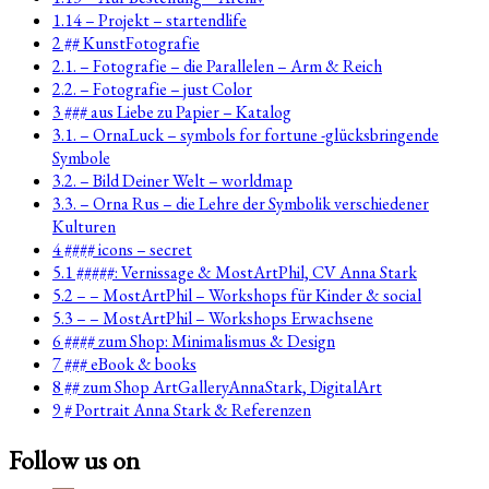
1.14 – Projekt – startendlife
2 ## KunstFotografie
2.1. – Fotografie – die Parallelen – Arm & Reich
2.2. – Fotografie – just Color
3 ### aus Liebe zu Papier – Katalog
3.1. – OrnaLuck – symbols for fortune -glücksbringende
Symbole
3.2. – Bild Deiner Welt – worldmap
3.3. – Orna Rus – die Lehre der Symbolik verschiedener
Kulturen
4 #### icons – secret
5.1 #####: Vernissage & MostArtPhil, CV Anna Stark
5.2 – – MostArtPhil – Workshops für Kinder & social
5.3 – – MostArtPhil – Workshops Erwachsene
6 #### zum Shop: Minimalismus & Design
7 ### eBook & books
8 ## zum Shop ArtGalleryAnnaStark, DigitalArt
9 # Portrait Anna Stark & Referenzen
Follow us on