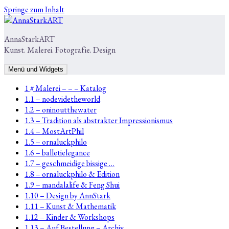
Springe zum Inhalt
AnnaStarkART
Kunst. Malerei. Fotografie. Design
Menü und Widgets
1 # Malerei – – – Katalog
1.1 – nodevidetheworld
1.2 – oninoutthewater
1.3 – Tradition als abstrakter Impressionismus
1.4 – MostArtPhil
1.5 – ornaluckphilo
1.6 – balletielegance
1.7 – geschmeidige bissige …
1.8 – ornaluckphilo & Edition
1.9 – mandalalife & Feng Shui
1.10 – Design by AnnStark
1.11 – Kunst & Mathematik
1.12 – Kinder & Workshops
1.13 – Auf Bestellung – Archiv