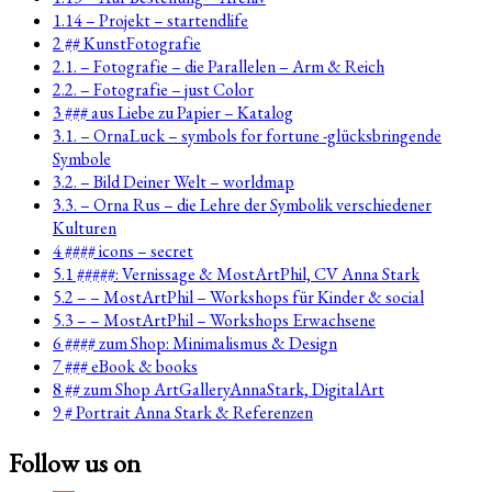
1.14 – Projekt – startendlife
2 ## KunstFotografie
2.1. – Fotografie – die Parallelen – Arm & Reich
2.2. – Fotografie – just Color
3 ### aus Liebe zu Papier – Katalog
3.1. – OrnaLuck – symbols for fortune -glücksbringende
Symbole
3.2. – Bild Deiner Welt – worldmap
3.3. – Orna Rus – die Lehre der Symbolik verschiedener
Kulturen
4 #### icons – secret
5.1 #####: Vernissage & MostArtPhil, CV Anna Stark
5.2 – – MostArtPhil – Workshops für Kinder & social
5.3 – – MostArtPhil – Workshops Erwachsene
6 #### zum Shop: Minimalismus & Design
7 ### eBook & books
8 ## zum Shop ArtGalleryAnnaStark, DigitalArt
9 # Portrait Anna Stark & Referenzen
Follow us on