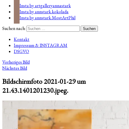
Insta by artgalleryannastark
Insta by annstark.kokolada
Insta by annstark.MostArtPhil
Suchen nach:
Kontakt
Impressum & INSTAGRAM
DSGVO
Vorheriges Bild
Nächstes Bild
Bildschirmfoto 2021-01-29 um
21.43.1401201230.jpeg.