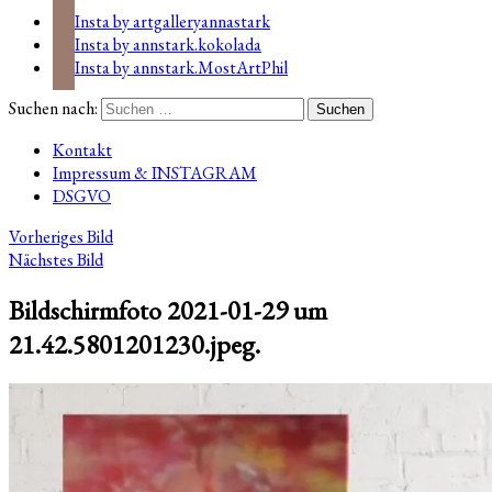
Insta by artgalleryannastark
Insta by annstark.kokolada
Insta by annstark.MostArtPhil
Suchen nach:
Kontakt
Impressum & INSTAGRAM
DSGVO
Vorheriges Bild
Nächstes Bild
Bildschirmfoto 2021-01-29 um
21.42.5801201230.jpeg.