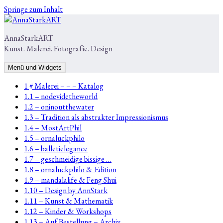
Springe zum Inhalt
AnnaStarkART
Kunst. Malerei. Fotografie. Design
Menü und Widgets
1 # Malerei – – – Katalog
1.1 – nodevidetheworld
1.2 – oninoutthewater
1.3 – Tradition als abstrakter Impressionismus
1.4 – MostArtPhil
1.5 – ornaluckphilo
1.6 – balletielegance
1.7 – geschmeidige bissige …
1.8 – ornaluckphilo & Edition
1.9 – mandalalife & Feng Shui
1.10 – Design by AnnStark
1.11 – Kunst & Mathematik
1.12 – Kinder & Workshops
1.13 – Auf Bestellung – Archiv