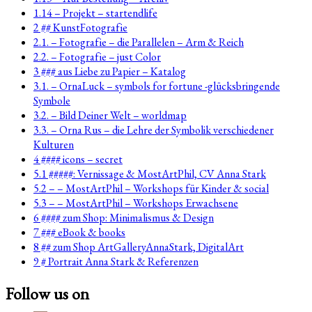
1.14 – Projekt – startendlife
2 ## KunstFotografie
2.1. – Fotografie – die Parallelen – Arm & Reich
2.2. – Fotografie – just Color
3 ### aus Liebe zu Papier – Katalog
3.1. – OrnaLuck – symbols for fortune -glücksbringende
Symbole
3.2. – Bild Deiner Welt – worldmap
3.3. – Orna Rus – die Lehre der Symbolik verschiedener
Kulturen
4 #### icons – secret
5.1 #####: Vernissage & MostArtPhil, CV Anna Stark
5.2 – – MostArtPhil – Workshops für Kinder & social
5.3 – – MostArtPhil – Workshops Erwachsene
6 #### zum Shop: Minimalismus & Design
7 ### eBook & books
8 ## zum Shop ArtGalleryAnnaStark, DigitalArt
9 # Portrait Anna Stark & Referenzen
Follow us on