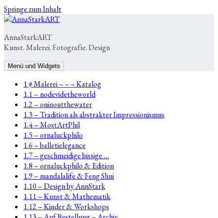
Springe zum Inhalt
AnnaStarkART
Kunst. Malerei. Fotografie. Design
Menü und Widgets
1 # Malerei – – – Katalog
1.1 – nodevidetheworld
1.2 – oninoutthewater
1.3 – Tradition als abstrakter Impressionismus
1.4 – MostArtPhil
1.5 – ornaluckphilo
1.6 – balletielegance
1.7 – geschmeidige bissige …
1.8 – ornaluckphilo & Edition
1.9 – mandalalife & Feng Shui
1.10 – Design by AnnStark
1.11 – Kunst & Mathematik
1.12 – Kinder & Workshops
1.13 – Auf Bestellung – Archiv