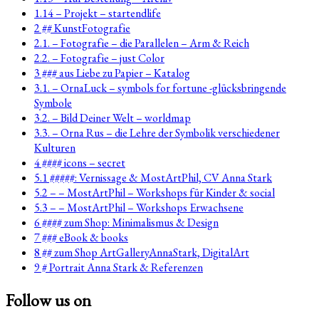
1.14 – Projekt – startendlife
2 ## KunstFotografie
2.1. – Fotografie – die Parallelen – Arm & Reich
2.2. – Fotografie – just Color
3 ### aus Liebe zu Papier – Katalog
3.1. – OrnaLuck – symbols for fortune -glücksbringende
Symbole
3.2. – Bild Deiner Welt – worldmap
3.3. – Orna Rus – die Lehre der Symbolik verschiedener
Kulturen
4 #### icons – secret
5.1 #####: Vernissage & MostArtPhil, CV Anna Stark
5.2 – – MostArtPhil – Workshops für Kinder & social
5.3 – – MostArtPhil – Workshops Erwachsene
6 #### zum Shop: Minimalismus & Design
7 ### eBook & books
8 ## zum Shop ArtGalleryAnnaStark, DigitalArt
9 # Portrait Anna Stark & Referenzen
Follow us on