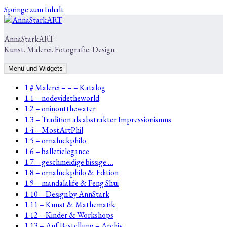
Springe zum Inhalt
AnnaStarkART
Kunst. Malerei. Fotografie. Design
Menü und Widgets
1 # Malerei – – – Katalog
1.1 – nodevidetheworld
1.2 – oninoutthewater
1.3 – Tradition als abstrakter Impressionismus
1.4 – MostArtPhil
1.5 – ornaluckphilo
1.6 – balletielegance
1.7 – geschmeidige bissige …
1.8 – ornaluckphilo & Edition
1.9 – mandalalife & Feng Shui
1.10 – Design by AnnStark
1.11 – Kunst & Mathematik
1.12 – Kinder & Workshops
1.13 – Auf Bestellung – Archiv