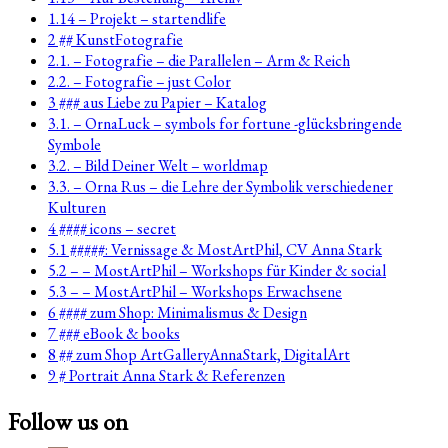
1.14 – Projekt – startendlife
2 ## KunstFotografie
2.1. – Fotografie – die Parallelen – Arm & Reich
2.2. – Fotografie – just Color
3 ### aus Liebe zu Papier – Katalog
3.1. – OrnaLuck – symbols for fortune -glücksbringende
Symbole
3.2. – Bild Deiner Welt – worldmap
3.3. – Orna Rus – die Lehre der Symbolik verschiedener
Kulturen
4 #### icons – secret
5.1 #####: Vernissage & MostArtPhil, CV Anna Stark
5.2 – – MostArtPhil – Workshops für Kinder & social
5.3 – – MostArtPhil – Workshops Erwachsene
6 #### zum Shop: Minimalismus & Design
7 ### eBook & books
8 ## zum Shop ArtGalleryAnnaStark, DigitalArt
9 # Portrait Anna Stark & Referenzen
Follow us on