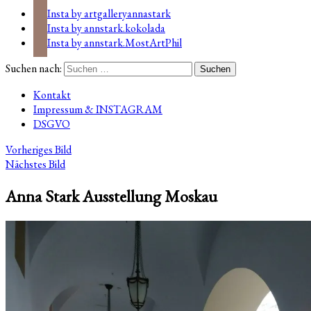
Insta by artgalleryannastark
Insta by annstark.kokolada
Insta by annstark.MostArtPhil
Suchen nach:
Kontakt
Impressum & INSTAGRAM
DSGVO
Vorheriges Bild
Nächstes Bild
Anna Stark Ausstellung Moskau