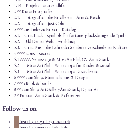
1.14 – Projekt – startendlife
2 ## KunstFotografie
2.1. – Fotografie – die Parallelen – Arm & Reich
2.2. – Fotografie – just Color
3 ### aus Liebe zu Papier – Katalog
3.1. – OrnaLuck – symbols for fortune -glücksbringende Symbo
3.2. – Bild Deiner Welt – worldmap
3.3. – Orna Rus – die Lehre der Symbolik verschiedener Kulture
4 #### icons – secret
5.1 #####: Vernissage & MostArtPhil, CV Anna Stark
5.2 – – MostArtPhil – Workshops für Kinder & social
5.3 – – MostArtPhil – Workshops Erwachsene
6 #### zum Shop: Minimalismus & Design
7 ### eBook & books
8 ## zum Shop ArtGalleryAnnaStark, DigitalArt
9 # Portrait Anna Stark & Referenzen
Follow us on
Insta by artgalleryannastark
Insta by annstark.kokolada