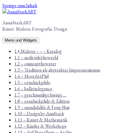
Springe zum Inhalt
AnnaStarkART
Kunst. Malerei. Fotografie. Design
Menü und Widgets
1 # Malerei – – – Katalog
1.1 – nodevidetheworld
1.2 – oninoutthewater
1.3 – Tradition als abstrakter Impressionismus
1.4 – MostArtPhil
1.5 – ornaluckphilo
1.6 – balletielegance
1.7 – geschmeidige bissige …
1.8 – ornaluckphilo & Edition
1.9 – mandalalife & Feng Shui
1.10 – Design by AnnStark
1.11 – Kunst & Mathematik
1.12 – Kinder & Workshops
1.13 – Auf Bestellung – Archiv