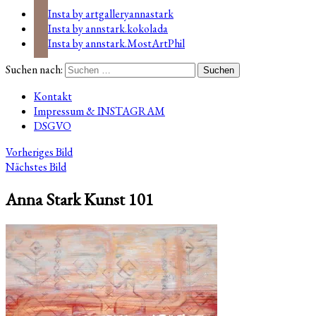
Insta by artgalleryannastark
Insta by annstark.kokolada
Insta by annstark.MostArtPhil
Suchen nach:
Kontakt
Impressum & INSTAGRAM
DSGVO
Vorheriges Bild
Nächstes Bild
Anna Stark Kunst 101