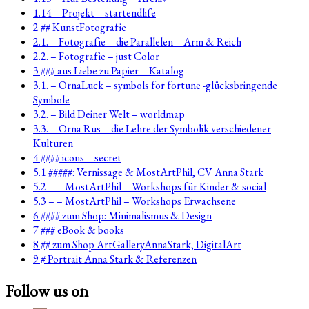
1.14 – Projekt – startendlife
2 ## KunstFotografie
2.1. – Fotografie – die Parallelen – Arm & Reich
2.2. – Fotografie – just Color
3 ### aus Liebe zu Papier – Katalog
3.1. – OrnaLuck – symbols for fortune -glücksbringende
Symbole
3.2. – Bild Deiner Welt – worldmap
3.3. – Orna Rus – die Lehre der Symbolik verschiedener
Kulturen
4 #### icons – secret
5.1 #####: Vernissage & MostArtPhil, CV Anna Stark
5.2 – – MostArtPhil – Workshops für Kinder & social
5.3 – – MostArtPhil – Workshops Erwachsene
6 #### zum Shop: Minimalismus & Design
7 ### eBook & books
8 ## zum Shop ArtGalleryAnnaStark, DigitalArt
9 # Portrait Anna Stark & Referenzen
Follow us on