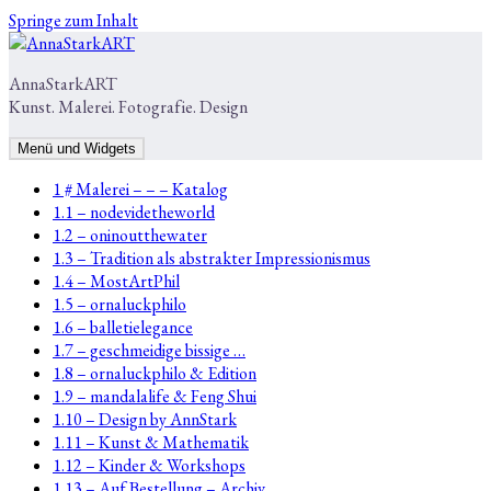
Springe zum Inhalt
AnnaStarkART
Kunst. Malerei. Fotografie. Design
Menü und Widgets
1 # Malerei – – – Katalog
1.1 – nodevidetheworld
1.2 – oninoutthewater
1.3 – Tradition als abstrakter Impressionismus
1.4 – MostArtPhil
1.5 – ornaluckphilo
1.6 – balletielegance
1.7 – geschmeidige bissige …
1.8 – ornaluckphilo & Edition
1.9 – mandalalife & Feng Shui
1.10 – Design by AnnStark
1.11 – Kunst & Mathematik
1.12 – Kinder & Workshops
1.13 – Auf Bestellung – Archiv