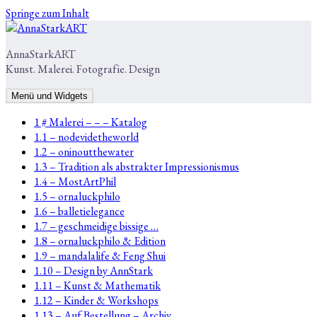
Springe zum Inhalt
AnnaStarkART
Kunst. Malerei. Fotografie. Design
Menü und Widgets
1 # Malerei – – – Katalog
1.1 – nodevidetheworld
1.2 – oninoutthewater
1.3 – Tradition als abstrakter Impressionismus
1.4 – MostArtPhil
1.5 – ornaluckphilo
1.6 – balletielegance
1.7 – geschmeidige bissige …
1.8 – ornaluckphilo & Edition
1.9 – mandalalife & Feng Shui
1.10 – Design by AnnStark
1.11 – Kunst & Mathematik
1.12 – Kinder & Workshops
1.13 – Auf Bestellung – Archiv