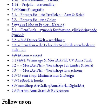
1.14 – Projekt – startendlife
2 ## KunstFotografie
2.1. – Fotografie – die Parallelen – Arm & Reich
2.2. – Fotografie – just Color
3 ### aus Liebe zu Papier – Katalog
3.1. – OrnaLuck – symbols for fortune -glücksbringende
Symbole
3.2. – Bild Deiner Welt – worldmap
3.3. – Orna Rus – die Lehre der Symbolik verschiedener
Kulturen
4 #### icons – secret
5.1 #####: Vernissage & MostArtPhil, CV Anna Stark
5.2 – – MostArtPhil – Workshops für Kinder & social
5.3 – – MostArtPhil – Workshops Erwachsene
6 #### zum Shop: Minimalismus & Design
7 ### eBook & books
8 ## zum Shop ArtGalleryAnnaStark, DigitalArt
9 # Portrait Anna Stark & Referenzen
Follow us on