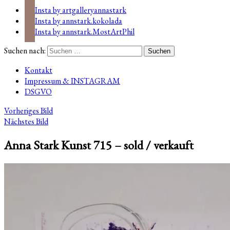
Insta by artgalleryannastark
Insta by annstark.kokolada
Insta by annstark.MostArtPhil
Suchen nach:
Kontakt
Impressum & INSTAGRAM
DSGVO
Vorheriges Bild
Nächstes Bild
Anna Stark Kunst 715 – sold / verkauft