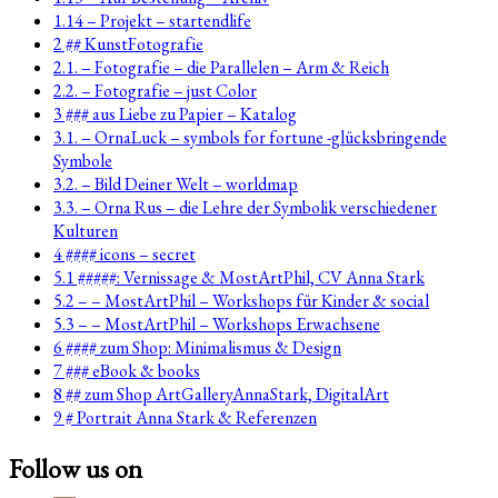
1.14 – Projekt – startendlife
2 ## KunstFotografie
2.1. – Fotografie – die Parallelen – Arm & Reich
2.2. – Fotografie – just Color
3 ### aus Liebe zu Papier – Katalog
3.1. – OrnaLuck – symbols for fortune -glücksbringende
Symbole
3.2. – Bild Deiner Welt – worldmap
3.3. – Orna Rus – die Lehre der Symbolik verschiedener
Kulturen
4 #### icons – secret
5.1 #####: Vernissage & MostArtPhil, CV Anna Stark
5.2 – – MostArtPhil – Workshops für Kinder & social
5.3 – – MostArtPhil – Workshops Erwachsene
6 #### zum Shop: Minimalismus & Design
7 ### eBook & books
8 ## zum Shop ArtGalleryAnnaStark, DigitalArt
9 # Portrait Anna Stark & Referenzen
Follow us on