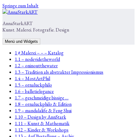
Springe zum Inhalt
AnnaStarkART
Kunst. Malerei. Fotografie. Design
Menü und Widgets
1 # Malerei – – – Katalog
1.1 – nodevidetheworld
1.2 – oninoutthewater
1.3 – Tradition als abstrakter Impressionismus
1.4 – MostArtPhil
1.5 – ornaluckphilo
1.6 – balletielegance
1.7 – geschmeidige bissige …
1.8 – ornaluckphilo & Edition
1.9 – mandalalife & Feng Shui
1.10 – Design by AnnStark
1.11 – Kunst & Mathematik
1.12 – Kinder & Workshops
1.13 – Auf Bestellung – Archiv