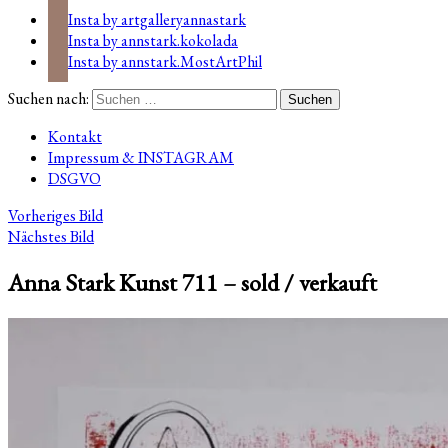
Insta by artgalleryannastark
Insta by annstark.kokolada
Insta by annstark.MostArtPhil
Suchen nach:
Kontakt
Impressum & INSTAGRAM
DSGVO
Vorheriges Bild
Nächstes Bild
Anna Stark Kunst 711 – sold / verkauft