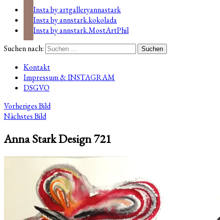
Insta by artgalleryannastark
Insta by annstark.kokolada
Insta by annstark.MostArtPhil
Suchen nach:
Kontakt
Impressum & INSTAGRAM
DSGVO
Vorheriges Bild
Nächstes Bild
Anna Stark Design 721