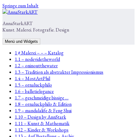
Springe zum Inhalt
AnnaStarkART
Kunst. Malerei. Fotografie. Design
Menü und Widgets
1 # Malerei – – – Katalog
1.1 – nodevidetheworld
1.2 – oninoutthewater
1.3 – Tradition als abstrakter Impressionismus
1.4 – MostArtPhil
1.5 – ornaluckphilo
1.6 – balletielegance
1.7 – geschmeidige bissige …
1.8 – ornaluckphilo & Edition
1.9 – mandalalife & Feng Shui
1.10 – Design by AnnStark
1.11 – Kunst & Mathematik
1.12 – Kinder & Workshops
1.13 – Auf Bestellung – Archiv