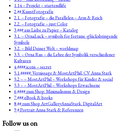
1.14 – Projekt – startendlife
2 ## KunstFotografie
2.1. – Fotografie – die Parallelen – Arm & Reich
2.2. – Fotografie – just Color
3 ### aus Liebe zu Papier – Katalog
3.1. – OrnaLuck – symbols for fortune -glücksbringende
Symbole
3.2. – Bild Deiner Welt – worldmap
3.3. – Orna Rus – die Lehre der Symbolik verschiedener
Kulturen
4 #### icons – secret
5.1 #####: Vernissage & MostArtPhil, CV Anna Stark
5.2 – – MostArtPhil – Workshops für Kinder & social
5.3 – – MostArtPhil – Workshops Erwachsene
6 #### zum Shop: Minimalismus & Design
7 ### eBook & books
8 ## zum Shop ArtGalleryAnnaStark, DigitalArt
9 # Portrait Anna Stark & Referenzen
Follow us on