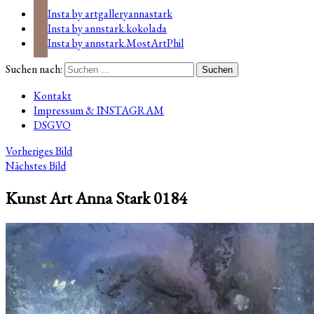
Insta by artgalleryannastark
Insta by annstark.kokolada
Insta by annstark.MostArtPhil
Suchen nach:
Kontakt
Impressum & INSTAGRAM
DSGVO
Vorheriges Bild
Nächstes Bild
Kunst Art Anna Stark 0184