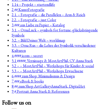
1.14 – Projekt – startendlife
2 ## KunstFotografie
2.1. – Fotografie – die Parallelen – Arm & Reich
2.2. – Fotografie – just Color
3 ### aus Liebe zu Papier – Katalog
3.1. – OrnaLuck – symbols for fortune -glücksbringende
Symbole
3.2. – Bild Deiner Welt – worldmap
3.3. – Orna Rus – die Lehre der Symbolik verschiedener
Kulturen
4 #### icons – secret
5.1 #####: Vernissage & MostArtPhil, CV Anna Stark
5.2 – – MostArtPhil – Workshops für Kinder & social
5.3 – – MostArtPhil – Workshops Erwachsene
6 #### zum Shop: Minimalismus & Design
7 ### eBook & books
8 ## zum Shop ArtGalleryAnnaStark, DigitalArt
9 # Portrait Anna Stark & Referenzen
Follow us on