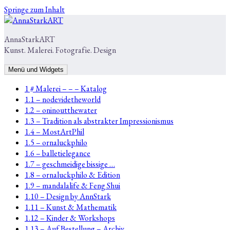
Springe zum Inhalt
AnnaStarkART
Kunst. Malerei. Fotografie. Design
Menü und Widgets
1 # Malerei – – – Katalog
1.1 – nodevidetheworld
1.2 – oninoutthewater
1.3 – Tradition als abstrakter Impressionismus
1.4 – MostArtPhil
1.5 – ornaluckphilo
1.6 – balletielegance
1.7 – geschmeidige bissige …
1.8 – ornaluckphilo & Edition
1.9 – mandalalife & Feng Shui
1.10 – Design by AnnStark
1.11 – Kunst & Mathematik
1.12 – Kinder & Workshops
1.13 – Auf Bestellung – Archiv