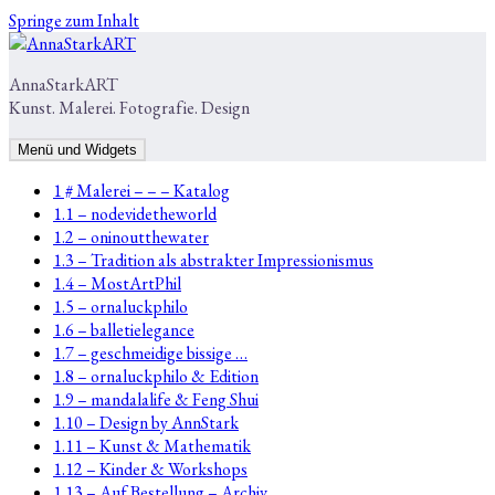
Springe zum Inhalt
AnnaStarkART
Kunst. Malerei. Fotografie. Design
Menü und Widgets
1 # Malerei – – – Katalog
1.1 – nodevidetheworld
1.2 – oninoutthewater
1.3 – Tradition als abstrakter Impressionismus
1.4 – MostArtPhil
1.5 – ornaluckphilo
1.6 – balletielegance
1.7 – geschmeidige bissige …
1.8 – ornaluckphilo & Edition
1.9 – mandalalife & Feng Shui
1.10 – Design by AnnStark
1.11 – Kunst & Mathematik
1.12 – Kinder & Workshops
1.13 – Auf Bestellung – Archiv