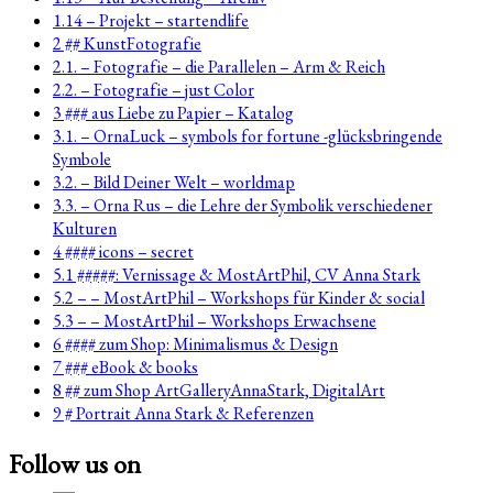
1.14 – Projekt – startendlife
2 ## KunstFotografie
2.1. – Fotografie – die Parallelen – Arm & Reich
2.2. – Fotografie – just Color
3 ### aus Liebe zu Papier – Katalog
3.1. – OrnaLuck – symbols for fortune -glücksbringende
Symbole
3.2. – Bild Deiner Welt – worldmap
3.3. – Orna Rus – die Lehre der Symbolik verschiedener
Kulturen
4 #### icons – secret
5.1 #####: Vernissage & MostArtPhil, CV Anna Stark
5.2 – – MostArtPhil – Workshops für Kinder & social
5.3 – – MostArtPhil – Workshops Erwachsene
6 #### zum Shop: Minimalismus & Design
7 ### eBook & books
8 ## zum Shop ArtGalleryAnnaStark, DigitalArt
9 # Portrait Anna Stark & Referenzen
Follow us on