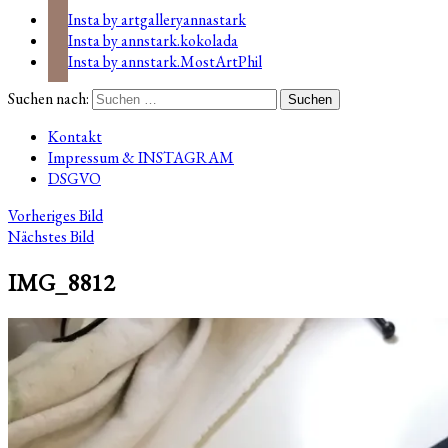
Insta by artgalleryannastark
Insta by annstark.kokolada
Insta by annstark.MostArtPhil
Suchen nach:
Kontakt
Impressum & INSTAGRAM
DSGVO
Vorheriges Bild
Nächstes Bild
IMG_8812