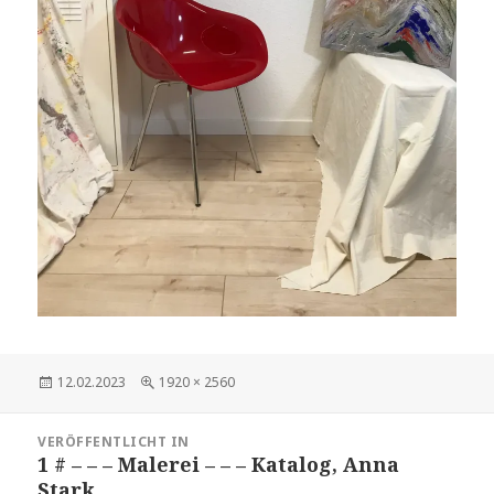
Veröffentlicht
12.02.2023
Volle
1920 × 2560
am
Größe
Beitragsnavigation
VERÖFFENTLICHT IN
1 # – – – Malerei – – – Katalog, Anna
Stark