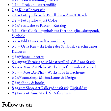
1.14 – Projekt – startendlife
2 ## KunstFotografie
2.1. – Fotografie – die Parallelen – Arm & Reich
2.2. – Fotografie – just Color
3 ### aus Liebe zu Papier – Katalog
3.1. – OrnaLuck – symbols for fortune -glücksbringende
Symbole
3.2. – Bild Deiner Welt – worldmap
3.3. – Orna Rus – die Lehre der Symbolik verschiedener
Kulturen
4 #### icons – secret
5.1 #####: Vernissage & MostArtPhil, CV Anna Stark
5.2 – – MostArtPhil – Workshops für Kinder & social
5.3 – – MostArtPhil – Workshops Erwachsene
6 #### zum Shop: Minimalismus & Design
7 ### eBook & books
8 ## zum Shop ArtGalleryAnnaStark, DigitalArt
9 # Portrait Anna Stark & Referenzen
Follow us on