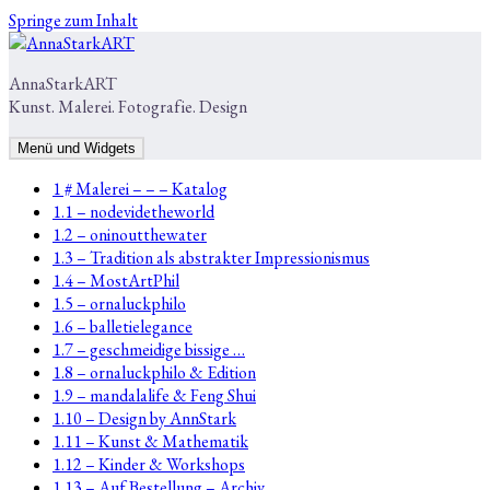
Springe zum Inhalt
AnnaStarkART
Kunst. Malerei. Fotografie. Design
Menü und Widgets
1 # Malerei – – – Katalog
1.1 – nodevidetheworld
1.2 – oninoutthewater
1.3 – Tradition als abstrakter Impressionismus
1.4 – MostArtPhil
1.5 – ornaluckphilo
1.6 – balletielegance
1.7 – geschmeidige bissige …
1.8 – ornaluckphilo & Edition
1.9 – mandalalife & Feng Shui
1.10 – Design by AnnStark
1.11 – Kunst & Mathematik
1.12 – Kinder & Workshops
1.13 – Auf Bestellung – Archiv