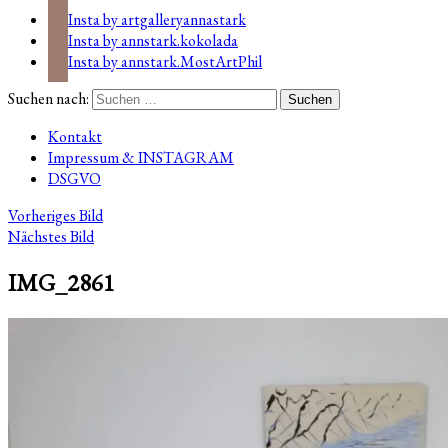
Insta by artgalleryannastark
Insta by annstark.kokolada
Insta by annstark.MostArtPhil
Suchen nach:
Kontakt
Impressum & INSTAGRAM
DSGVO
Vorheriges Bild
Nächstes Bild
IMG_2861