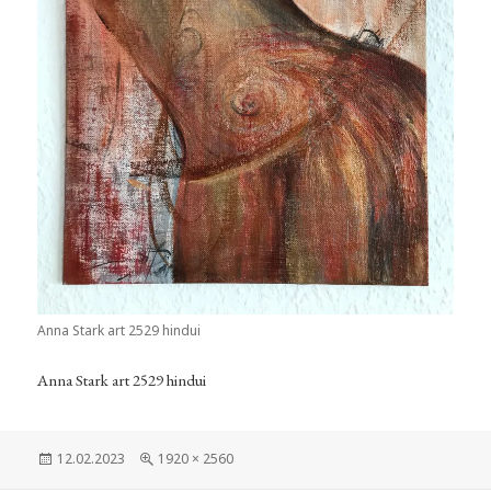
Anna Stark art 2529 hindui
Anna Stark art 2529 hindui
Veröffentlicht
Volle
12.02.2023
1920 × 2560
am
Größe