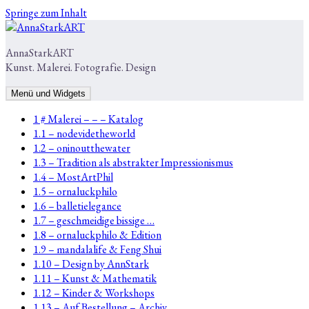
Springe zum Inhalt
AnnaStarkART
Kunst. Malerei. Fotografie. Design
Menü und Widgets
1 # Malerei – – – Katalog
1.1 – nodevidetheworld
1.2 – oninoutthewater
1.3 – Tradition als abstrakter Impressionismus
1.4 – MostArtPhil
1.5 – ornaluckphilo
1.6 – balletielegance
1.7 – geschmeidige bissige …
1.8 – ornaluckphilo & Edition
1.9 – mandalalife & Feng Shui
1.10 – Design by AnnStark
1.11 – Kunst & Mathematik
1.12 – Kinder & Workshops
1.13 – Auf Bestellung – Archiv