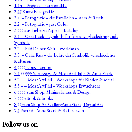
1.14 – Projekt – startendlife
2 ## KunstFotografie
2.1. – Fotografie – die Parallelen – Arm & Reich
2.2. – Fotografie – just Color
3 ### aus Liebe zu Papier – Katalog
3.1. – OrnaLuck – symbols for fortune -glücksbringende
Symbole
3.2. – Bild Deiner Welt – worldmap
3.3. – Orna Rus – die Lehre der Symbolik verschiedener
Kulturen
4 #### icons – secret
5.1 #####: Vernissage & MostArtPhil, CV Anna Stark
5.2 – – MostArtPhil – Workshops für Kinder & social
5.3 – – MostArtPhil – Workshops Erwachsene
6 #### zum Shop: Minimalismus & Design
7 ### eBook & books
8 ## zum Shop ArtGalleryAnnaStark, DigitalArt
9 # Portrait Anna Stark & Referenzen
Follow us on