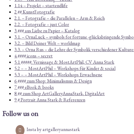
1.14 – Projekt – startendlife
2 ## KunstFotografie
2.1. – Fotografie – die Parallelen – Arm & Reich
2.2. – Fotografie – just Color
3 ### aus Liebe zu Papier – Katalog
3.1. – OrnaLuck – symbols for fortune -glücksbringende Symbo
3.2. – Bild Deiner Welt – worldmap
3.3. – Orna Rus – die Lehre der Symbolik verschiedener Kulture
4 #### icons – secret
5.1 #####: Vernissage & MostArtPhil, CV Anna Stark
5.2 – – MostArtPhil – Workshops für Kinder & social
5.3 – – MostArtPhil – Workshops Erwachsene
6 #### zum Shop: Minimalismus & Design
7 ### eBook & books
8 ## zum Shop ArtGalleryAnnaStark, DigitalArt
9 # Portrait Anna Stark & Referenzen
Follow us on
Insta by artgalleryannastark