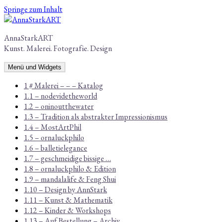
Springe zum Inhalt
AnnaStarkART
Kunst. Malerei. Fotografie. Design
Menü und Widgets
1 # Malerei – – – Katalog
1.1 – nodevidetheworld
1.2 – oninoutthewater
1.3 – Tradition als abstrakter Impressionismus
1.4 – MostArtPhil
1.5 – ornaluckphilo
1.6 – balletielegance
1.7 – geschmeidige bissige …
1.8 – ornaluckphilo & Edition
1.9 – mandalalife & Feng Shui
1.10 – Design by AnnStark
1.11 – Kunst & Mathematik
1.12 – Kinder & Workshops
1.13 – Auf Bestellung – Archiv