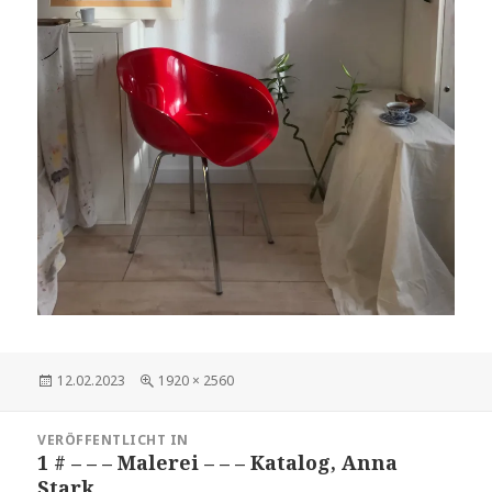
Veröffentlicht
Volle
12.02.2023
1920 × 2560
am
Größe
Beitragsnavigation
VERÖFFENTLICHT IN
1 # – – – Malerei – – – Katalog, Anna
Stark