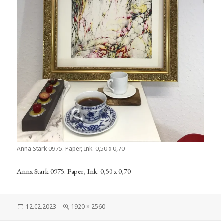
Anna Stark 0975. Paper, Ink. 0,50 x 0,70
Anna Stark 0975. Paper, Ink. 0,50 x 0,70
Veröffentlicht
Volle
12.02.2023
1920 × 2560
am
Größe