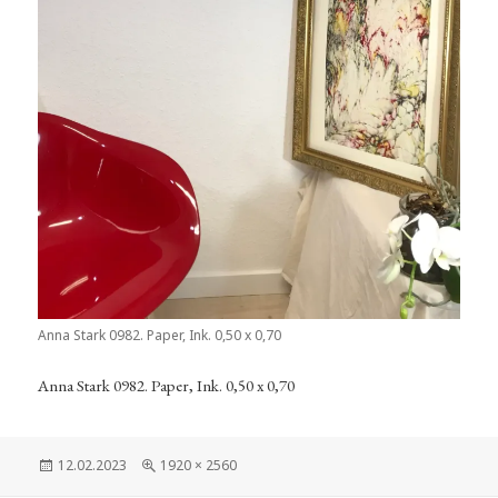
Anna Stark 0982. Paper, Ink. 0,50 x 0,70
Anna Stark 0982. Paper, Ink. 0,50 x 0,70
Veröffentlicht
Volle
12.02.2023
1920 × 2560
am
Größe