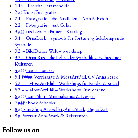
1.14 – Projekt – startendlife
2 ## KunstFotografie
2.1. – Fotografie – die Parallelen – Arm & Reich
2.2. – Fotografie – just Color
3 ### aus Liebe zu Papier – Katalog
3.1. – OrnaLuck – symbols for fortune -glücksbringende
Symbole
3.2. – Bild Deiner Welt – worldmap
3.3. – Orna Rus – die Lehre der Symbolik verschiedener
Kulturen
4 #### icons – secret
5.1 #####: Vernissage & MostArtPhil, CV Anna Stark
5.2 – – MostArtPhil – Workshops für Kinder & social
5.3 – – MostArtPhil – Workshops Erwachsene
6 #### zum Shop: Minimalismus & Design
7 ### eBook & books
8 ## zum Shop ArtGalleryAnnaStark, DigitalArt
9 # Portrait Anna Stark & Referenzen
Follow us on