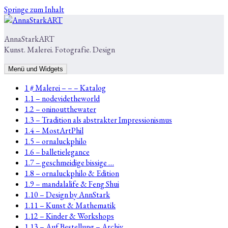
Springe zum Inhalt
AnnaStarkART
Kunst. Malerei. Fotografie. Design
Menü und Widgets
1 # Malerei – – – Katalog
1.1 – nodevidetheworld
1.2 – oninoutthewater
1.3 – Tradition als abstrakter Impressionismus
1.4 – MostArtPhil
1.5 – ornaluckphilo
1.6 – balletielegance
1.7 – geschmeidige bissige …
1.8 – ornaluckphilo & Edition
1.9 – mandalalife & Feng Shui
1.10 – Design by AnnStark
1.11 – Kunst & Mathematik
1.12 – Kinder & Workshops
1.13 – Auf Bestellung – Archiv