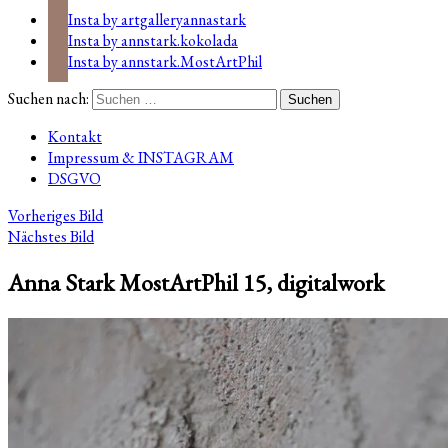
Insta by artgalleryannastark
Insta by annstark.kokolada
Insta by annstark.MostArtPhil
Suchen nach:
Kontakt
Impressum & INSTAGRAM
DSGVO
Vorheriges Bild
Nächstes Bild
Anna Stark MostArtPhil 15, digitalwork